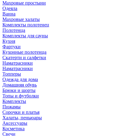
Махровые простыни
Одеяла
Ванна
Махровые халаты
Комплекты полотенец
Полотенца
Комплекты для сауны
Кухня
Фартуки
Кухонные полотенца
Скатерти и салфетки
Наматрасники
Наматрасники
Топперы
Одежда для дома
Домашняя обувь
Брюки и шорты
Топы и футболки
Комплекты
Пижамы
Сорочки и платья
Халаты, пеньюары
Аксессуары
Косметика
Свечи