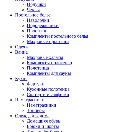
Подушки
Чехлы
Постельное белье
Наволочки
Пододеяльники
Простыни
Комплекты постельного белья
Махровые простыни
Одеяла
Ванна
Махровые халаты
Комплекты полотенец
Полотенца
Комплекты для сауны
Кухня
Фартуки
Кухонные полотенца
Скатерти и салфетки
Наматрасники
Наматрасники
Топперы
Одежда для дома
Домашняя обувь
Брюки и шорты
Топы и футболки