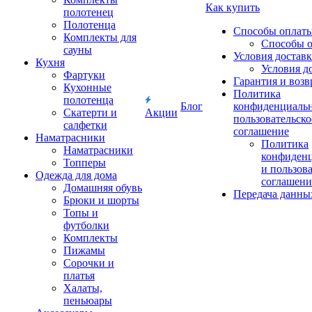
Как купить
полотенец
Полотенца
Способы оплат
Комплекты для
Способы 
сауны
Условия достав
Кухня
Условия д
Фартуки
Гарантия и возв
Кухонные
Политика
полотенца
Блог
конфиденциальн
Скатерти и
Акции
пользовательско
салфетки
соглашение
Наматрасники
Политика
Наматрасники
конфиден
Топперы
и пользов
Одежда для дома
соглашени
Домашняя обувь
Передача данны
Брюки и шорты
Топы и
футболки
Комплекты
Пижамы
Сорочки и
платья
Халаты,
пеньюары