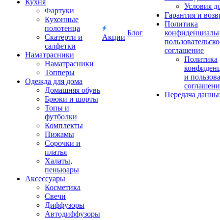
Кухня
Условия д
Фартуки
Гарантия и возв
Кухонные
Политика
полотенца
Блог
конфиденциальн
Скатерти и
Акции
пользовательско
салфетки
соглашение
Наматрасники
Политика
Наматрасники
конфиден
Топперы
и пользов
Одежда для дома
соглашени
Домашняя обувь
Передача данны
Брюки и шорты
Топы и
футболки
Комплекты
Пижамы
Сорочки и
платья
Халаты,
пеньюары
Аксессуары
Косметика
Свечи
Диффузоры
Автодиффузоры