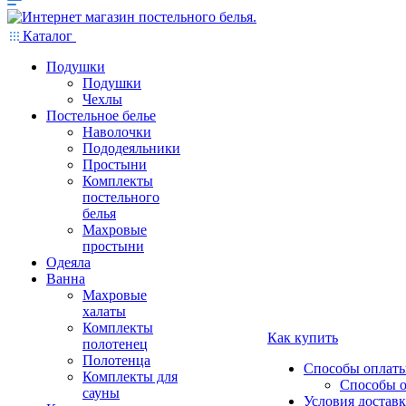
Каталог
Подушки
Подушки
Чехлы
Постельное белье
Наволочки
Пододеяльники
Простыни
Комплекты
постельного
белья
Махровые
простыни
Одеяла
Ванна
Махровые
халаты
Комплекты
Как купить
полотенец
Полотенца
Способы оплат
Комплекты для
Способы 
сауны
Условия достав