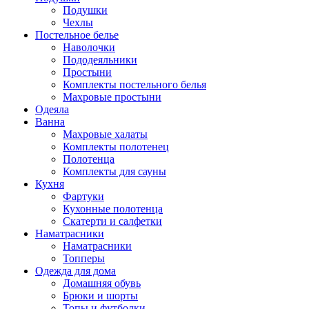
Подушки
Чехлы
Постельное белье
Наволочки
Пододеяльники
Простыни
Комплекты постельного белья
Махровые простыни
Одеяла
Ванна
Махровые халаты
Комплекты полотенец
Полотенца
Комплекты для сауны
Кухня
Фартуки
Кухонные полотенца
Скатерти и салфетки
Наматрасники
Наматрасники
Топперы
Одежда для дома
Домашняя обувь
Брюки и шорты
Топы и футболки