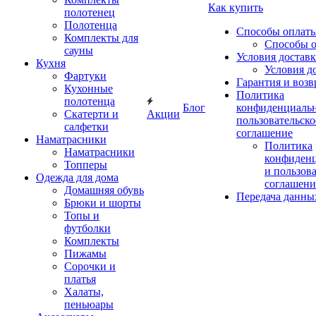
Как купить
полотенец
Полотенца
Способы оплат
Комплекты для
Способы 
сауны
Условия достав
Кухня
Условия д
Фартуки
Гарантия и возв
Кухонные
Политика
полотенца
Блог
конфиденциальн
Скатерти и
Акции
пользовательско
салфетки
соглашение
Наматрасники
Политика
Наматрасники
конфиден
Топперы
и пользов
Одежда для дома
соглашени
Домашняя обувь
Передача данны
Брюки и шорты
Топы и
футболки
Комплекты
Пижамы
Сорочки и
платья
Халаты,
пеньюары