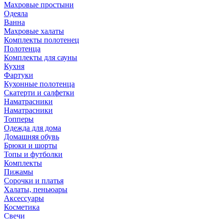
Махровые простыни
Одеяла
Ванна
Махровые халаты
Комплекты полотенец
Полотенца
Комплекты для сауны
Кухня
Фартуки
Кухонные полотенца
Скатерти и салфетки
Наматрасники
Наматрасники
Топперы
Одежда для дома
Домашняя обувь
Брюки и шорты
Топы и футболки
Комплекты
Пижамы
Сорочки и платья
Халаты, пеньюары
Аксессуары
Косметика
Свечи