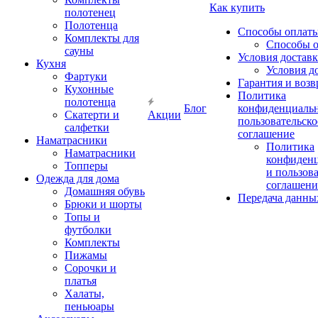
Как купить
полотенец
Полотенца
Способы оплат
Комплекты для
Способы 
сауны
Условия достав
Кухня
Условия д
Фартуки
Гарантия и возв
Кухонные
Политика
полотенца
Блог
конфиденциальн
Скатерти и
Акции
пользовательско
салфетки
соглашение
Наматрасники
Политика
Наматрасники
конфиден
Топперы
и пользов
Одежда для дома
соглашени
Домашняя обувь
Передача данны
Брюки и шорты
Топы и
футболки
Комплекты
Пижамы
Сорочки и
платья
Халаты,
пеньюары