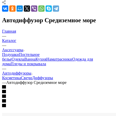
Автодиффузор Средиземное море
Главная
—
Каталог
—
Аксессуары
Подушки
Постельное
белье
Одеяла
Ванна
Кухня
Наматрасники
Одежда для
дома
Пледы и покрывала
—
Автодиффузоры
Косметика
Свечи
Диффузоры
—
Автодиффузор Средиземное море