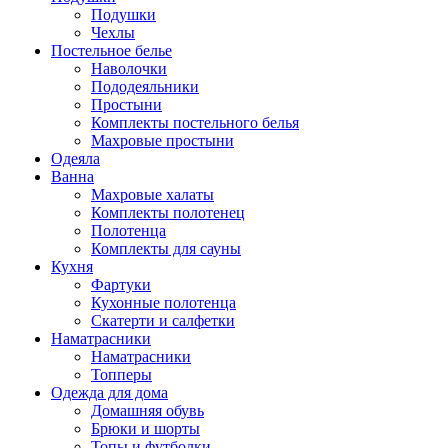
Подушки
Чехлы
Постельное белье
Наволочки
Пододеяльники
Простыни
Комплекты постельного белья
Махровые простыни
Одеяла
Ванна
Махровые халаты
Комплекты полотенец
Полотенца
Комплекты для сауны
Кухня
Фартуки
Кухонные полотенца
Скатерти и салфетки
Наматрасники
Наматрасники
Топперы
Одежда для дома
Домашняя обувь
Брюки и шорты
Топы и футболки