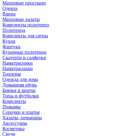
Махровые простыни
Одеяла
Ванна
Махровые халаты
Комплекты полотенец
Полотенца
Комплекты для сауны
Кухня
Фартуки
Кухонные полотенца
Скатерти и салфетки
Наматрасники
Наматрасники
Топперы
Одежда для дома
Домашняя обувь
Брюки и шорты
Топы и футболки
Комплекты
Пижамы
Сорочки и платья
Халаты, пеньюары
Аксессуары
Косметика
Свечи