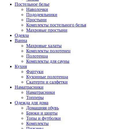
Постельное белье
Наволочки
Пододеяльники
Простыни
Комплекты постельного белья
Махровые простыни
Одеяла
Ванна
Махровые халаты
Комплекты полотенец
Полотенца
Комплекты для сауны
Кухня
Фартуки
Кухонные полотенца
Скатерти и салфетки
Наматрасники
Наматрасники
Топперы
Одежда для дома
Домашняя обувь
Брюки и шорты
Топы и футболки
Комплекты
Пижамы