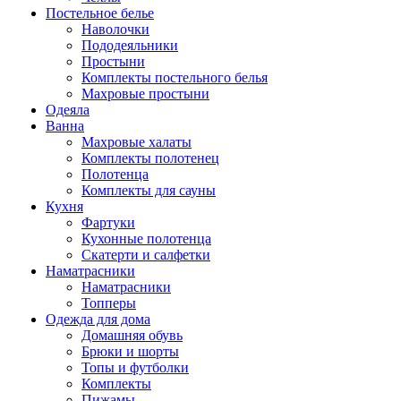
Постельное белье
Наволочки
Пододеяльники
Простыни
Комплекты постельного белья
Махровые простыни
Одеяла
Ванна
Махровые халаты
Комплекты полотенец
Полотенца
Комплекты для сауны
Кухня
Фартуки
Кухонные полотенца
Скатерти и салфетки
Наматрасники
Наматрасники
Топперы
Одежда для дома
Домашняя обувь
Брюки и шорты
Топы и футболки
Комплекты
Пижамы