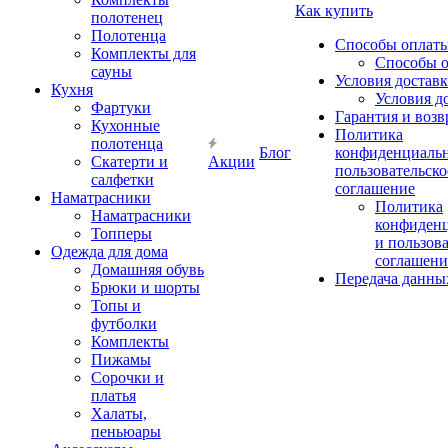
Как купить
полотенец
Полотенца
Способы оплат
Комплекты для
Способы 
сауны
Условия достав
Кухня
Условия д
Фартуки
Гарантия и возв
Кухонные
Политика
полотенца
Блог
конфиденциальн
Скатерти и
Акции
пользовательско
салфетки
соглашение
Наматрасники
Политика
Наматрасники
конфиден
Топперы
и пользов
Одежда для дома
соглашени
Домашняя обувь
Передача данны
Брюки и шорты
Топы и
футболки
Комплекты
Пижамы
Сорочки и
платья
Халаты,
пеньюары