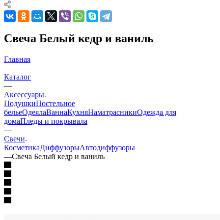
Свеча Белый кедр и ваниль
Главная
—
Каталог
—
Аксессуары
Подушки
Постельное
белье
Одеяла
Ванна
Кухня
Наматрасники
Одежда для
дома
Пледы и покрывала
—
Свечи
Косметика
Диффузоры
Автодиффузоры
—
Свеча Белый кедр и ваниль