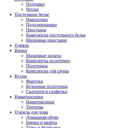
Подушки
Чехлы
Постельное белье
Наволочки
Пододеяльники
Простыни
Комплекты постельного белья
Махровые простыни
Одеяла
Ванна
Махровые халаты
Комплекты полотенец
Полотенца
Комплекты для сауны
Кухня
Фартуки
Кухонные полотенца
Скатерти и салфетки
Наматрасники
Наматрасники
Топперы
Одежда для дома
Домашняя обувь
Брюки и шорты
Топы и футболки