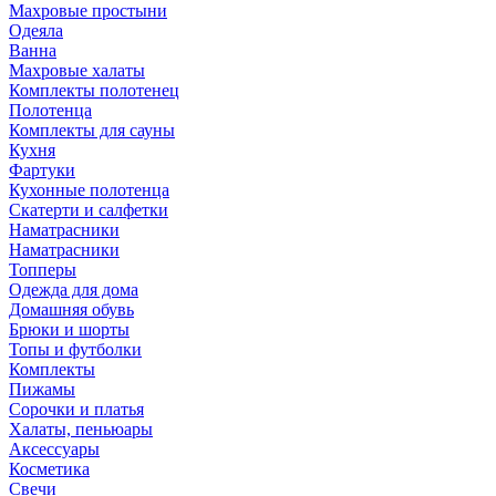
Махровые простыни
Одеяла
Ванна
Махровые халаты
Комплекты полотенец
Полотенца
Комплекты для сауны
Кухня
Фартуки
Кухонные полотенца
Скатерти и салфетки
Наматрасники
Наматрасники
Топперы
Одежда для дома
Домашняя обувь
Брюки и шорты
Топы и футболки
Комплекты
Пижамы
Сорочки и платья
Халаты, пеньюары
Аксессуары
Косметика
Свечи