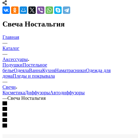
Свеча Ностальгия
Главная
—
Каталог
—
Аксессуары
Подушки
Постельное
белье
Одеяла
Ванна
Кухня
Наматрасники
Одежда для
дома
Пледы и покрывала
—
Свечи
Косметика
Диффузоры
Автодиффузоры
—
Свеча Ностальгия