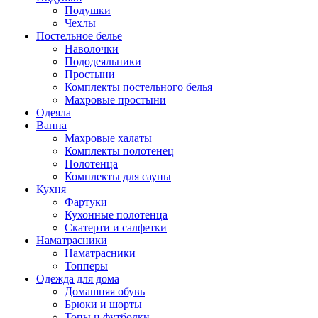
Подушки
Чехлы
Постельное белье
Наволочки
Пододеяльники
Простыни
Комплекты постельного белья
Махровые простыни
Одеяла
Ванна
Махровые халаты
Комплекты полотенец
Полотенца
Комплекты для сауны
Кухня
Фартуки
Кухонные полотенца
Скатерти и салфетки
Наматрасники
Наматрасники
Топперы
Одежда для дома
Домашняя обувь
Брюки и шорты
Топы и футболки