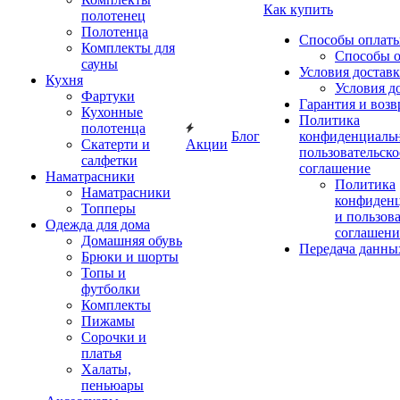
Как купить
полотенец
Полотенца
Способы оплат
Комплекты для
Способы 
сауны
Условия достав
Кухня
Условия д
Фартуки
Гарантия и возв
Кухонные
Политика
полотенца
Блог
конфиденциальн
Скатерти и
Акции
пользовательско
салфетки
соглашение
Наматрасники
Политика
Наматрасники
конфиден
Топперы
и пользов
Одежда для дома
соглашени
Домашняя обувь
Передача данны
Брюки и шорты
Топы и
футболки
Комплекты
Пижамы
Сорочки и
платья
Халаты,
пеньюары