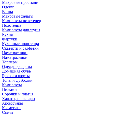
Махровые простыни
Одеяла
Ванна
Махровые халаты
Комплекты полотенец
Полотенца
Комплекты для сауны
Кухня
Фартуки
Кухонные полотенца
Скатерти и салфетки
Наматрасники
Наматрасники
Топперы
Одежда для дома
Домашняя обувь
Брюки и шорты
Топы и футболки
Комплекты
Пижамы
Сорочки и платья
Халаты, пеньюары
Аксессуары
Косметика
Свечи