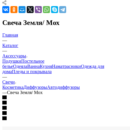
Свеча Земля/ Мох
Главная
—
Каталог
—
Аксессуары
Подушки
Постельное
белье
Одеяла
Ванна
Кухня
Наматрасники
Одежда для
дома
Пледы и покрывала
—
Свечи
Косметика
Диффузоры
Автодиффузоры
—
Свеча Земля/ Мох