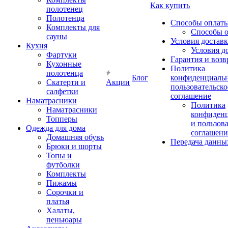
Как купить
полотенец
Полотенца
Способы оплат
Комплекты для
Способы 
сауны
Условия достав
Кухня
Условия д
Фартуки
Гарантия и возв
Кухонные
Политика
полотенца
Блог
конфиденциальн
Скатерти и
Акции
пользовательско
салфетки
соглашение
Наматрасники
Политика
Наматрасники
конфиден
Топперы
и пользов
Одежда для дома
соглашени
Домашняя обувь
Передача данны
Брюки и шорты
Топы и
футболки
Комплекты
Пижамы
Сорочки и
платья
Халаты,
пеньюары