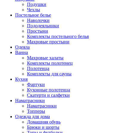
Подушки
Чехлы
Постельное белье
Наволочки
Пододеяльники
Простыни
Комплекты постельного белья
Махровые простыни
Одеяла
Ванна
Махровые халаты
Комплекты полотенец
Полотенца
Комплекты для сауны
Кухня
Фартуки
Кухонные полотенца
Скатерти и салфетки
Наматрасники
Наматрасники
Топперы
Одежда для дома
Домашняя обувь
Брюки и шорты
Топы и футболки