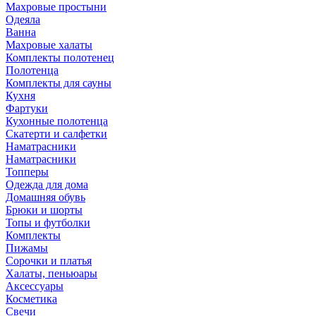
Махровые простыни
Одеяла
Ванна
Махровые халаты
Комплекты полотенец
Полотенца
Комплекты для сауны
Кухня
Фартуки
Кухонные полотенца
Скатерти и салфетки
Наматрасники
Наматрасники
Топперы
Одежда для дома
Домашняя обувь
Брюки и шорты
Топы и футболки
Комплекты
Пижамы
Сорочки и платья
Халаты, пеньюары
Аксессуары
Косметика
Свечи