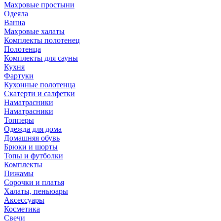
Махровые простыни
Одеяла
Ванна
Махровые халаты
Комплекты полотенец
Полотенца
Комплекты для сауны
Кухня
Фартуки
Кухонные полотенца
Скатерти и салфетки
Наматрасники
Наматрасники
Топперы
Одежда для дома
Домашняя обувь
Брюки и шорты
Топы и футболки
Комплекты
Пижамы
Сорочки и платья
Халаты, пеньюары
Аксессуары
Косметика
Свечи