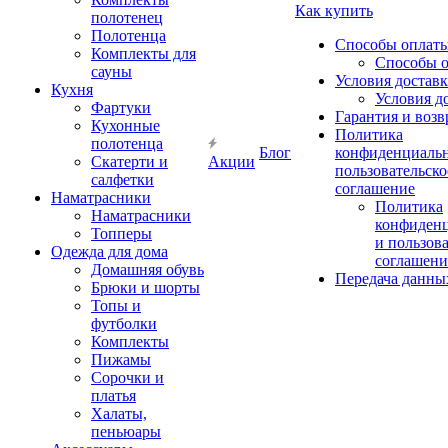
Как купить
полотенец
Полотенца
Способы оплат
Комплекты для
Способы 
сауны
Условия достав
Кухня
Условия д
Фартуки
Гарантия и возв
Кухонные
Политика
полотенца
Блог
конфиденциальн
Скатерти и
Акции
пользовательско
салфетки
соглашение
Наматрасники
Политика
Наматрасники
конфиден
Топперы
и пользов
Одежда для дома
соглашени
Домашняя обувь
Передача данны
Брюки и шорты
Топы и
футболки
Комплекты
Пижамы
Сорочки и
платья
Халаты,
пеньюары