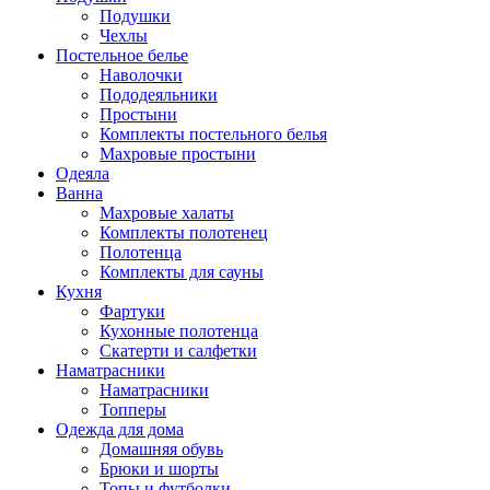
Подушки
Чехлы
Постельное белье
Наволочки
Пододеяльники
Простыни
Комплекты постельного белья
Махровые простыни
Одеяла
Ванна
Махровые халаты
Комплекты полотенец
Полотенца
Комплекты для сауны
Кухня
Фартуки
Кухонные полотенца
Скатерти и салфетки
Наматрасники
Наматрасники
Топперы
Одежда для дома
Домашняя обувь
Брюки и шорты
Топы и футболки