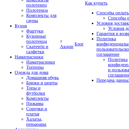
Как купить
полотенец
Полотенца
Способы оплат
Комплекты для
Способы 
сауны
Условия достав
Кухня
Условия д
Фартуки
Гарантия и возв
Кухонные
Политика
полотенца
Блог
конфиденциальн
Скатерти и
Акции
пользовательско
салфетки
соглашение
Наматрасники
Политика
Наматрасники
конфиден
Топперы
и пользов
Одежда для дома
соглашени
Домашняя обувь
Передача данны
Брюки и шорты
Топы и
футболки
Комплекты
Пижамы
Сорочки и
платья
Халаты,
пеньюары