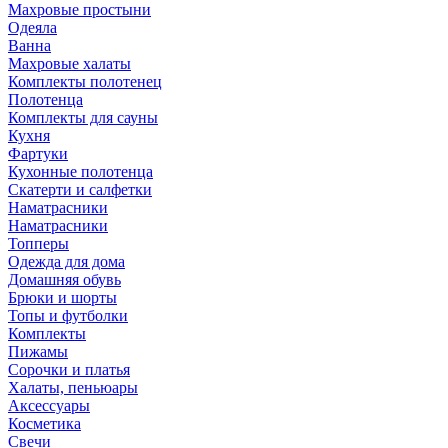
Махровые простыни
Одеяла
Ванна
Махровые халаты
Комплекты полотенец
Полотенца
Комплекты для сауны
Кухня
Фартуки
Кухонные полотенца
Скатерти и салфетки
Наматрасники
Наматрасники
Топперы
Одежда для дома
Домашняя обувь
Брюки и шорты
Топы и футболки
Комплекты
Пижамы
Сорочки и платья
Халаты, пеньюары
Аксессуары
Косметика
Свечи