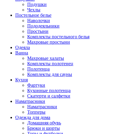
Подушки
Чехлы
Постельное белье
Наволочки
Пододеяльники
Простыни
Комплекты постельного белья
Махровые простыни
Одеяла
Ванна
Махровые халаты
Комплекты полотенец
Полотенца
Комплекты для сауны
Кухня
Фартуки
Кухонные полотенца
Скатерти и салфетки
Наматрасники
Наматрасники
Топперы
Одежда для дома
Домашняя обувь
Брюки и шорты
Топы и футболки