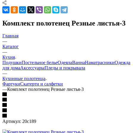
Комплект полотенец Резные листья-3
Главная
—
Каталог
—
Кухня
Подушки
Постельное белье
Одеяла
Ванна
Наматрасники
Одежда
для дома
Аксессуары
Пледы и покрывала
—
Кухонные полотенца
Фартуки
Скатерти и салфетки
—
Комплект полотенец Резные листья-3
Артикул:
20с189