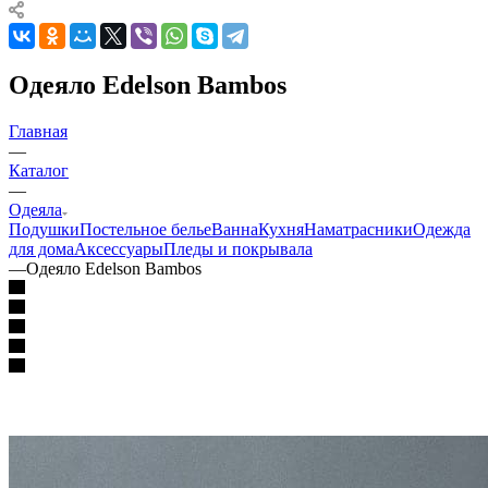
Одеяло Edelson Bambos
Главная
—
Каталог
—
Одеяла
Подушки
Постельное белье
Ванна
Кухня
Наматрасники
Одежда
для дома
Аксессуары
Пледы и покрывала
—
Одеяло Edelson Bambos