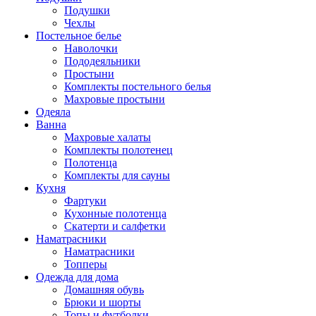
Подушки
Чехлы
Постельное белье
Наволочки
Пододеяльники
Простыни
Комплекты постельного белья
Махровые простыни
Одеяла
Ванна
Махровые халаты
Комплекты полотенец
Полотенца
Комплекты для сауны
Кухня
Фартуки
Кухонные полотенца
Скатерти и салфетки
Наматрасники
Наматрасники
Топперы
Одежда для дома
Домашняя обувь
Брюки и шорты
Топы и футболки