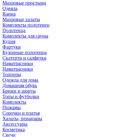
Махровые простыни
Одеяла
Ванна
Махровые халаты
Комплекты полотенец
Полотенца
Комплекты для сауны
Кухня
Фартуки
Кухонные полотенца
Скатерти и салфетки
Наматрасники
Наматрасники
Топперы
Одежда для дома
Домашняя обувь
Брюки и шорты
Топы и футболки
Комплекты
Пижамы
Сорочки и платья
Халаты, пеньюары
Аксессуары
Косметика
Свечи