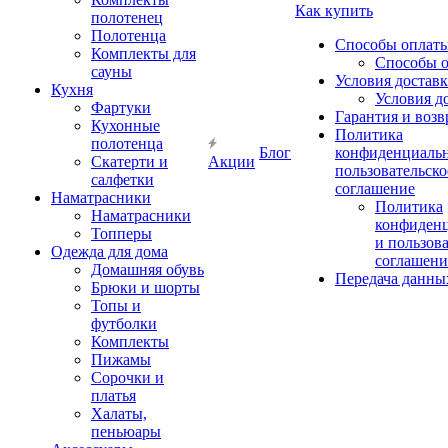
Как купить
полотенец
Полотенца
Способы оплат
Комплекты для
Способы 
сауны
Условия достав
Кухня
Условия д
Фартуки
Гарантия и возв
Кухонные
Политика
полотенца
Блог
конфиденциальн
Скатерти и
Акции
пользовательско
салфетки
соглашение
Наматрасники
Политика
Наматрасники
конфиден
Топперы
и пользов
Одежда для дома
соглашени
Домашняя обувь
Передача данны
Брюки и шорты
Топы и
футболки
Комплекты
Пижамы
Сорочки и
платья
Халаты,
пеньюары