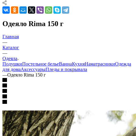
Одеяло Rima 150 г
Главная
—
Каталог
—
Одеяла
Подушки
Постельное белье
Ванна
Кухня
Наматрасники
Одежда
для дома
Аксессуары
Пледы и покрывала
—
Одеяло Rima 150 г