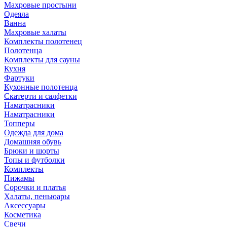
Махровые простыни
Одеяла
Ванна
Махровые халаты
Комплекты полотенец
Полотенца
Комплекты для сауны
Кухня
Фартуки
Кухонные полотенца
Скатерти и салфетки
Наматрасники
Наматрасники
Топперы
Одежда для дома
Домашняя обувь
Брюки и шорты
Топы и футболки
Комплекты
Пижамы
Сорочки и платья
Халаты, пеньюары
Аксессуары
Косметика
Свечи