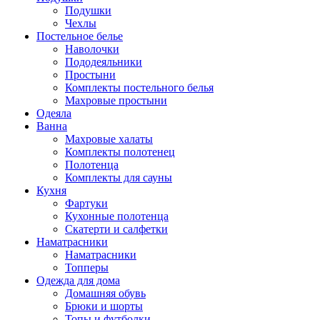
Подушки
Чехлы
Постельное белье
Наволочки
Пододеяльники
Простыни
Комплекты постельного белья
Махровые простыни
Одеяла
Ванна
Махровые халаты
Комплекты полотенец
Полотенца
Комплекты для сауны
Кухня
Фартуки
Кухонные полотенца
Скатерти и салфетки
Наматрасники
Наматрасники
Топперы
Одежда для дома
Домашняя обувь
Брюки и шорты
Топы и футболки