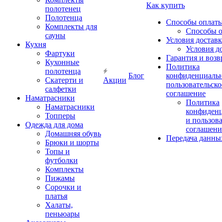
Как купить
полотенец
Полотенца
Способы оплат
Комплекты для
Способы 
сауны
Условия достав
Кухня
Условия д
Фартуки
Гарантия и возв
Кухонные
Политика
полотенца
Блог
конфиденциальн
Скатерти и
Акции
пользовательско
салфетки
соглашение
Наматрасники
Политика
Наматрасники
конфиден
Топперы
и пользов
Одежда для дома
соглашени
Домашняя обувь
Передача данны
Брюки и шорты
Топы и
футболки
Комплекты
Пижамы
Сорочки и
платья
Халаты,
пеньюары