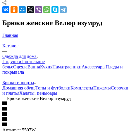
Брюки женские Велюр изумруд
Главная
—
Каталог
—
Одежда для дома
Подушки
Постельное
белье
Одеяла
Ванна
Кухня
Наматрасники
Аксессуары
Пледы и
покрывала
—
Брюки и шорты
Домашняя обувь
Топы и футболки
Комплекты
Пижамы
Сорочки
и платья
Халаты, пеньюары
—
Брюки женские Велюр изумруд
Артикул:
5507W