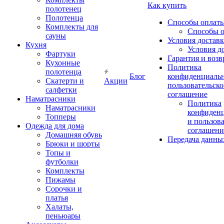
Как купить
полотенец
Полотенца
Способы оплат
Комплекты для
Способы 
сауны
Условия достав
Кухня
Условия д
Фартуки
Гарантия и возв
Кухонные
Политика
полотенца
Блог
конфиденциальн
Скатерти и
Акции
пользовательско
салфетки
соглашение
Наматрасники
Политика
Наматрасники
конфиден
Топперы
и пользов
Одежда для дома
соглашени
Домашняя обувь
Передача данны
Брюки и шорты
Топы и
футболки
Комплекты
Пижамы
Сорочки и
платья
Халаты,
пеньюары