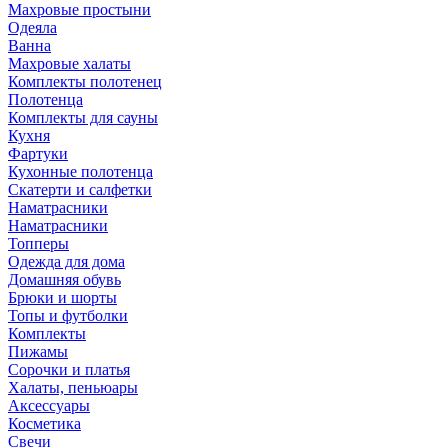
Махровые простыни
Одеяла
Ванна
Махровые халаты
Комплекты полотенец
Полотенца
Комплекты для сауны
Кухня
Фартуки
Кухонные полотенца
Скатерти и салфетки
Наматрасники
Наматрасники
Топперы
Одежда для дома
Домашняя обувь
Брюки и шорты
Топы и футболки
Комплекты
Пижамы
Сорочки и платья
Халаты, пеньюары
Аксессуары
Косметика
Свечи