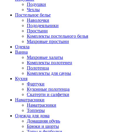
Подушки
Чехлы
Постельное белье
Наволочки
Пододеяльники
Простыни
Комплекты постельного белья
Махровые простыни
Одеяла
Ванна
Махровые халаты
Комплекты полотенец
Полотенца
Комплекты для сауны
Кухня
Фартуки
Кухонные полотенца
Скатерти и салфетки
Наматрасники
Наматрасники
Топперы
Одежда для дома
Домашняя обувь
Брюки и шорты
Топы и футболки