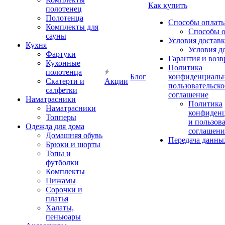
Как купить
полотенец
Полотенца
Способы оплат
Комплекты для
Способы 
сауны
Условия достав
Кухня
Условия д
Фартуки
Гарантия и возв
Кухонные
Политика
полотенца
Блог
конфиденциальн
Скатерти и
Акции
пользовательско
салфетки
соглашение
Наматрасники
Политика
Наматрасники
конфиден
Топперы
и пользов
Одежда для дома
соглашени
Домашняя обувь
Передача данны
Брюки и шорты
Топы и
футболки
Комплекты
Пижамы
Сорочки и
платья
Халаты,
пеньюары