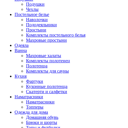
Подушки
Чехлы
Постельное белье
Наволочки
Пододеяльники
Простыни
Комплекты постельного белья
Махровые простыни
Одеяла
Ванна
Махровые халаты
Комплекты полотенец
Полотенца
Комплекты для сауны
Кухня
Фартуки
Кухонные полотенца
Скатерти и салфетки
Наматрасники
Наматрасники
Топперы
Одежда для дома
Домашняя обувь
Брюки и шорты
Топы и футболки