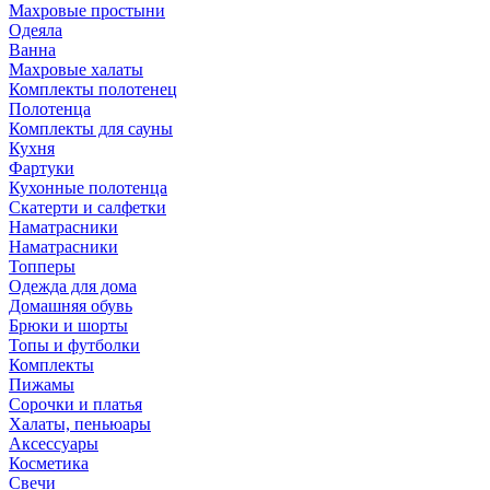
Махровые простыни
Одеяла
Ванна
Махровые халаты
Комплекты полотенец
Полотенца
Комплекты для сауны
Кухня
Фартуки
Кухонные полотенца
Скатерти и салфетки
Наматрасники
Наматрасники
Топперы
Одежда для дома
Домашняя обувь
Брюки и шорты
Топы и футболки
Комплекты
Пижамы
Сорочки и платья
Халаты, пеньюары
Аксессуары
Косметика
Свечи