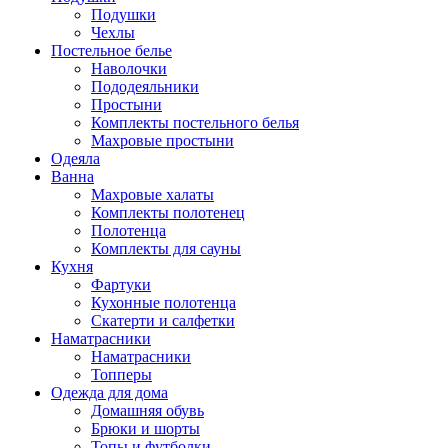
Подушки
Чехлы
Постельное белье
Наволочки
Пододеяльники
Простыни
Комплекты постельного белья
Махровые простыни
Одеяла
Ванна
Махровые халаты
Комплекты полотенец
Полотенца
Комплекты для сауны
Кухня
Фартуки
Кухонные полотенца
Скатерти и салфетки
Наматрасники
Наматрасники
Топперы
Одежда для дома
Домашняя обувь
Брюки и шорты
Топы и футболки