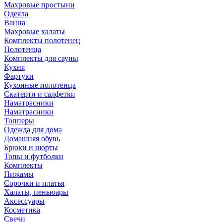
Махровые простыни
Одеяла
Ванна
Махровые халаты
Комплекты полотенец
Полотенца
Комплекты для сауны
Кухня
Фартуки
Кухонные полотенца
Скатерти и салфетки
Наматрасники
Наматрасники
Топперы
Одежда для дома
Домашняя обувь
Брюки и шорты
Топы и футболки
Комплекты
Пижамы
Сорочки и платья
Халаты, пеньюары
Аксессуары
Косметика
Свечи