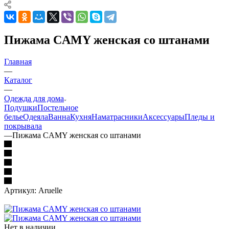
Пижама CAMY женская со штанами
Главная
—
Каталог
—
Одежда для дома
Подушки
Постельное
белье
Одеяла
Ванна
Кухня
Наматрасники
Аксессуары
Пледы и
покрывала
—
Пижама CAMY женская со штанами
Артикул:
Aruelle
Нет в наличии