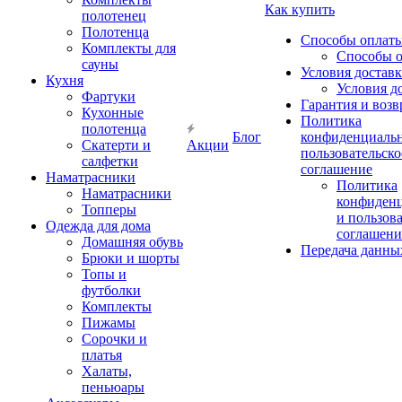
Как купить
полотенец
Полотенца
Способы оплат
Комплекты для
Способы 
сауны
Условия достав
Кухня
Условия д
Фартуки
Гарантия и возв
Кухонные
Политика
полотенца
Блог
конфиденциальн
Скатерти и
Акции
пользовательско
салфетки
соглашение
Наматрасники
Политика
Наматрасники
конфиден
Топперы
и пользов
Одежда для дома
соглашени
Домашняя обувь
Передача данны
Брюки и шорты
Топы и
футболки
Комплекты
Пижамы
Сорочки и
платья
Халаты,
пеньюары