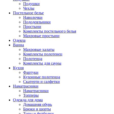
Подушки
Чехлы
Постельное белье
Наволочки
Пододеяльники
Простыни
Комплекты постельного белья
Махровые простыни
Одеяла
Ванна
Махровые халаты
Комплекты полотенец
Полотенца
Комплекты для сауны
Кухня
Фартуки
Кухонные полотенца
Скатерти и салфетки
Наматрасники
Наматрасники
Топперы
Одежда для дома
Домашняя обувь
Брюки и шорты
Топы и футболки