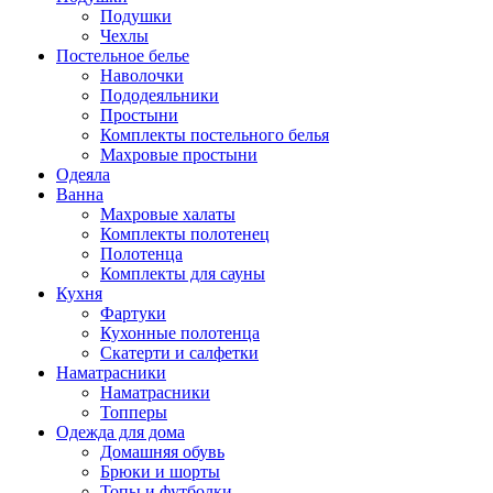
Подушки
Чехлы
Постельное белье
Наволочки
Пододеяльники
Простыни
Комплекты постельного белья
Махровые простыни
Одеяла
Ванна
Махровые халаты
Комплекты полотенец
Полотенца
Комплекты для сауны
Кухня
Фартуки
Кухонные полотенца
Скатерти и салфетки
Наматрасники
Наматрасники
Топперы
Одежда для дома
Домашняя обувь
Брюки и шорты
Топы и футболки