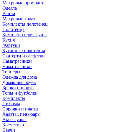
Махровые простыни
Одеяла
Ванна
Махровые халаты
Комплекты полотенец
Полотенца
Комплекты для сауны
Кухня
Фартуки
Кухонные полотенца
Скатерти и салфетки
Наматрасники
Наматрасники
Топперы
Одежда для дома
Домашняя обувь
Брюки и шорты
Топы и футболки
Комплекты
Пижамы
Сорочки и платья
Халаты, пеньюары
Аксессуары
Косметика
Свечи