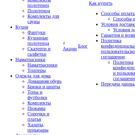
Как купить
полотенец
Полотенца
Способы оплат
Комплекты для
Способы 
сауны
Условия достав
Кухня
Условия д
Фартуки
Гарантия и возв
Кухонные
Политика
полотенца
Блог
конфиденциальн
Скатерти и
Акции
пользовательско
салфетки
соглашение
Наматрасники
Политика
Наматрасники
конфиден
Топперы
и пользов
Одежда для дома
соглашени
Домашняя обувь
Передача данны
Брюки и шорты
Топы и
футболки
Комплекты
Пижамы
Сорочки и
платья
Халаты,
пеньюары