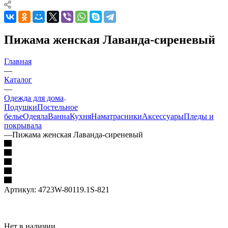
Пижама женская Лаванда-сиреневый
Главная
—
Каталог
—
Одежда для дома
Подушки
Постельное
белье
Одеяла
Ванна
Кухня
Наматрасники
Аксессуары
Пледы и
покрывала
—
Пижама женская Лаванда-сиреневый
Артикул:
4723W-80119.1S-821
Нет в наличии