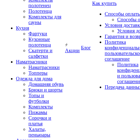
Как купить
полотенец
Полотенца
Способы оплат
Комплекты для
Способы 
сауны
Условия достав
Кухня
Условия д
Фартуки
Гарантия и возв
Кухонные
Политика
полотенца
Блог
конфиденциальн
Скатерти и
Акции
пользовательско
салфетки
соглашение
Наматрасники
Политика
Наматрасники
конфиден
Топперы
и пользов
Одежда для дома
соглашени
Домашняя обувь
Передача данны
Брюки и шорты
Топы и
футболки
Комплекты
Пижамы
Сорочки и
платья
Халаты,
пеньюары