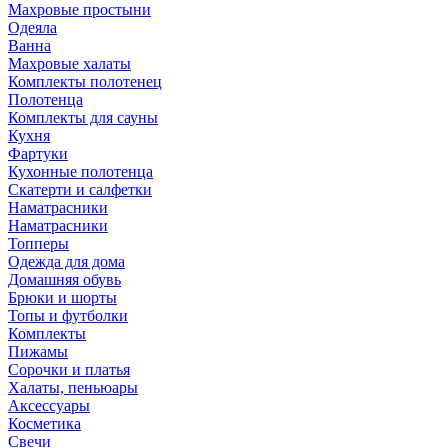
Махровые простыни
Одеяла
Ванна
Махровые халаты
Комплекты полотенец
Полотенца
Комплекты для сауны
Кухня
Фартуки
Кухонные полотенца
Скатерти и салфетки
Наматрасники
Наматрасники
Топперы
Одежда для дома
Домашняя обувь
Брюки и шорты
Топы и футболки
Комплекты
Пижамы
Сорочки и платья
Халаты, пеньюары
Аксессуары
Косметика
Свечи