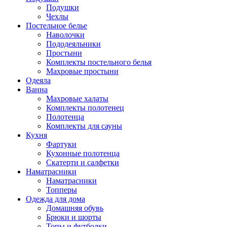
Подушки
Чехлы
Постельное белье
Наволочки
Пододеяльники
Простыни
Комплекты постельного белья
Махровые простыни
Одеяла
Ванна
Махровые халаты
Комплекты полотенец
Полотенца
Комплекты для сауны
Кухня
Фартуки
Кухонные полотенца
Скатерти и салфетки
Наматрасники
Наматрасники
Топперы
Одежда для дома
Домашняя обувь
Брюки и шорты
Топы и футболки