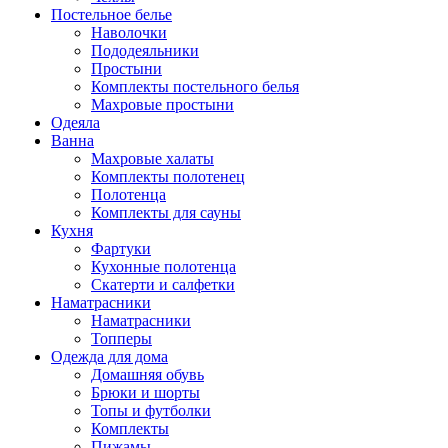
Постельное белье
Наволочки
Пододеяльники
Простыни
Комплекты постельного белья
Махровые простыни
Одеяла
Ванна
Махровые халаты
Комплекты полотенец
Полотенца
Комплекты для сауны
Кухня
Фартуки
Кухонные полотенца
Скатерти и салфетки
Наматрасники
Наматрасники
Топперы
Одежда для дома
Домашняя обувь
Брюки и шорты
Топы и футболки
Комплекты
Пижамы