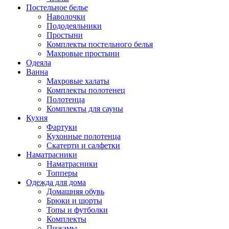
Постельное белье
Наволочки
Пододеяльники
Простыни
Комплекты постельного белья
Махровые простыни
Одеяла
Ванна
Махровые халаты
Комплекты полотенец
Полотенца
Комплекты для сауны
Кухня
Фартуки
Кухонные полотенца
Скатерти и салфетки
Наматрасники
Наматрасники
Топперы
Одежда для дома
Домашняя обувь
Брюки и шорты
Топы и футболки
Комплекты
Пижамы