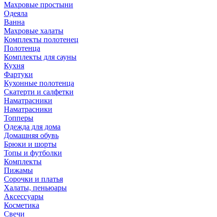
Махровые простыни
Одеяла
Ванна
Махровые халаты
Комплекты полотенец
Полотенца
Комплекты для сауны
Кухня
Фартуки
Кухонные полотенца
Скатерти и салфетки
Наматрасники
Наматрасники
Топперы
Одежда для дома
Домашняя обувь
Брюки и шорты
Топы и футболки
Комплекты
Пижамы
Сорочки и платья
Халаты, пеньюары
Аксессуары
Косметика
Свечи