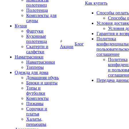
Как купить
полотенец
Полотенца
Способы оплат
Комплекты для
Способы 
сауны
Условия достав
Кухня
Условия д
Фартуки
Гарантия и возв
Кухонные
Политика
полотенца
Блог
конфиденциальн
Скатерти и
Акции
пользовательско
салфетки
соглашение
Наматрасники
Политика
Наматрасники
конфиден
Топперы
и пользов
Одежда для дома
соглашени
Домашняя обувь
Передача данны
Брюки и шорты
Топы и
футболки
Комплекты
Пижамы
Сорочки и
платья
Халаты,
пеньюары