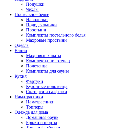
Подушки
Чехлы
Постельное белье
Наволочки
Пододеяльники
Простыни
Комплекты постельного белья
Махровые простыни
Одеяла
Ванна
Махровые халаты
Комплекты полотенец
Полотенца
Комплекты для сауны
Кухня
Фартуки
Кухонные полотенца
Скатерти и салфетки
Наматрасники
Наматрасники
Топперы
Одежда для дома
Домашняя обувь
Брюки и шорты
Топы и футболки