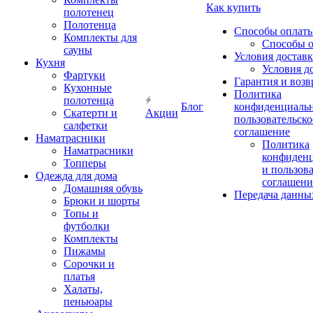
Как купить
полотенец
Полотенца
Способы оплат
Комплекты для
Способы 
сауны
Условия достав
Кухня
Условия д
Фартуки
Гарантия и возв
Кухонные
Политика
полотенца
Блог
конфиденциальн
Скатерти и
Акции
пользовательско
салфетки
соглашение
Наматрасники
Политика
Наматрасники
конфиден
Топперы
и пользов
Одежда для дома
соглашени
Домашняя обувь
Передача данны
Брюки и шорты
Топы и
футболки
Комплекты
Пижамы
Сорочки и
платья
Халаты,
пеньюары