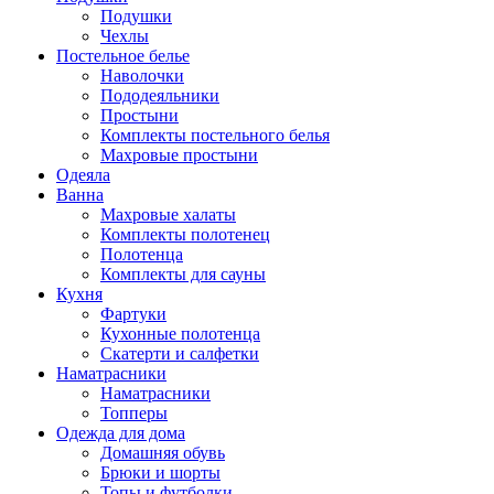
Подушки
Чехлы
Постельное белье
Наволочки
Пододеяльники
Простыни
Комплекты постельного белья
Махровые простыни
Одеяла
Ванна
Махровые халаты
Комплекты полотенец
Полотенца
Комплекты для сауны
Кухня
Фартуки
Кухонные полотенца
Скатерти и салфетки
Наматрасники
Наматрасники
Топперы
Одежда для дома
Домашняя обувь
Брюки и шорты
Топы и футболки