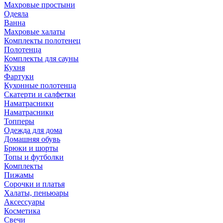
Махровые простыни
Одеяла
Ванна
Махровые халаты
Комплекты полотенец
Полотенца
Комплекты для сауны
Кухня
Фартуки
Кухонные полотенца
Скатерти и салфетки
Наматрасники
Наматрасники
Топперы
Одежда для дома
Домашняя обувь
Брюки и шорты
Топы и футболки
Комплекты
Пижамы
Сорочки и платья
Халаты, пеньюары
Аксессуары
Косметика
Свечи