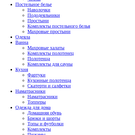
Постельное белье
Наволочки
Пододеяльники
Простыни
Комплекты постельного белья
Махровые простыни
Одеяла
Ванна
Махровые халаты
Комплекты полотенец
Полотенца
Комплекты для сауны
Кухня
Фартуки
Кухонные полотенца
Скатерти и салфетки
Наматрасники
Наматрасники
Топперы
Одежда для дома
Домашняя обувь
Брюки и шорты
Топы и футболки
Комплекты
Пижамы