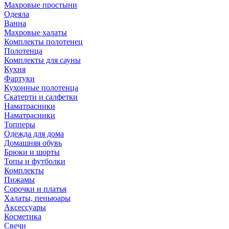
Махровые простыни
Одеяла
Ванна
Махровые халаты
Комплекты полотенец
Полотенца
Комплекты для сауны
Кухня
Фартуки
Кухонные полотенца
Скатерти и салфетки
Наматрасники
Наматрасники
Топперы
Одежда для дома
Домашняя обувь
Брюки и шорты
Топы и футболки
Комплекты
Пижамы
Сорочки и платья
Халаты, пеньюары
Аксессуары
Косметика
Свечи