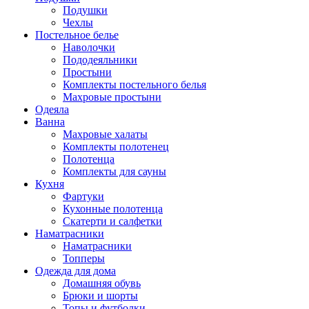
Подушки
Чехлы
Постельное белье
Наволочки
Пододеяльники
Простыни
Комплекты постельного белья
Махровые простыни
Одеяла
Ванна
Махровые халаты
Комплекты полотенец
Полотенца
Комплекты для сауны
Кухня
Фартуки
Кухонные полотенца
Скатерти и салфетки
Наматрасники
Наматрасники
Топперы
Одежда для дома
Домашняя обувь
Брюки и шорты
Топы и футболки