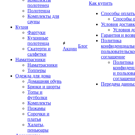
Как купить
полотенец
Полотенца
Способы оплат
Комплекты для
Способы 
сауны
Условия достав
Кухня
Условия д
Фартуки
Гарантия и возв
Кухонные
Политика
полотенца
Блог
конфиденциальн
Скатерти и
Акции
пользовательско
салфетки
соглашение
Наматрасники
Политика
Наматрасники
конфиден
Топперы
и пользов
Одежда для дома
соглашени
Домашняя обувь
Передача данны
Брюки и шорты
Топы и
футболки
Комплекты
Пижамы
Сорочки и
платья
Халаты,
пеньюары