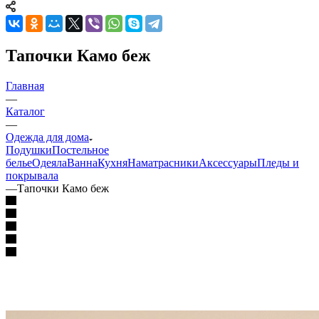
Тапочки Камо беж
Главная
—
Каталог
—
Одежда для дома
Подушки
Постельное
белье
Одеяла
Ванна
Кухня
Наматрасники
Аксессуары
Пледы и
покрывала
—
Тапочки Камо беж