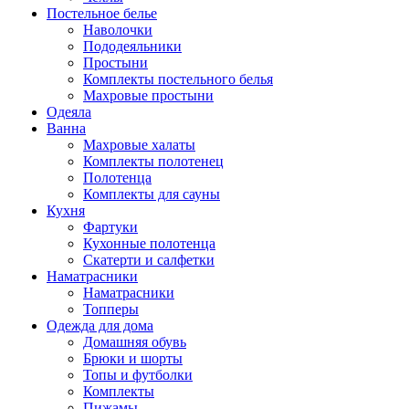
Постельное белье
Наволочки
Пододеяльники
Простыни
Комплекты постельного белья
Махровые простыни
Одеяла
Ванна
Махровые халаты
Комплекты полотенец
Полотенца
Комплекты для сауны
Кухня
Фартуки
Кухонные полотенца
Скатерти и салфетки
Наматрасники
Наматрасники
Топперы
Одежда для дома
Домашняя обувь
Брюки и шорты
Топы и футболки
Комплекты
Пижамы