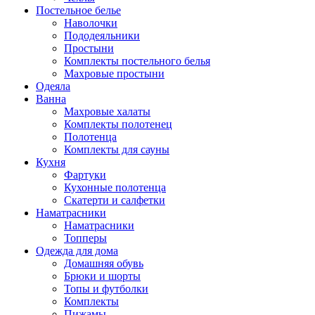
Постельное белье
Наволочки
Пододеяльники
Простыни
Комплекты постельного белья
Махровые простыни
Одеяла
Ванна
Махровые халаты
Комплекты полотенец
Полотенца
Комплекты для сауны
Кухня
Фартуки
Кухонные полотенца
Скатерти и салфетки
Наматрасники
Наматрасники
Топперы
Одежда для дома
Домашняя обувь
Брюки и шорты
Топы и футболки
Комплекты
Пижамы