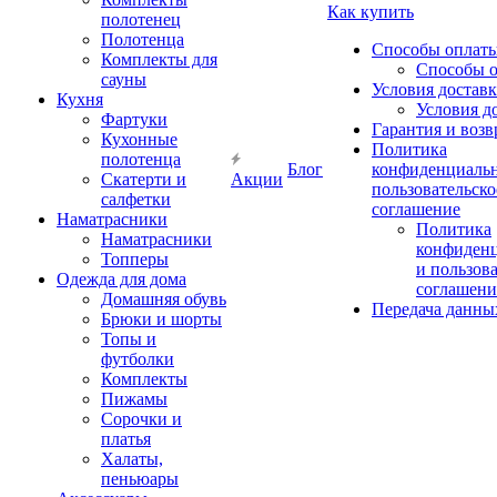
Как купить
полотенец
Полотенца
Способы оплат
Комплекты для
Способы 
сауны
Условия достав
Кухня
Условия д
Фартуки
Гарантия и возв
Кухонные
Политика
полотенца
Блог
конфиденциальн
Скатерти и
Акции
пользовательско
салфетки
соглашение
Наматрасники
Политика
Наматрасники
конфиден
Топперы
и пользов
Одежда для дома
соглашени
Домашняя обувь
Передача данны
Брюки и шорты
Топы и
футболки
Комплекты
Пижамы
Сорочки и
платья
Халаты,
пеньюары