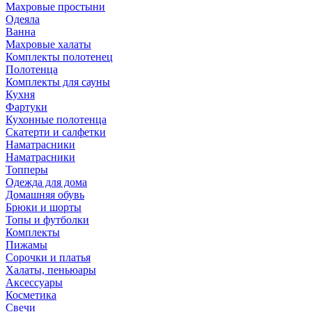
Махровые простыни
Одеяла
Ванна
Махровые халаты
Комплекты полотенец
Полотенца
Комплекты для сауны
Кухня
Фартуки
Кухонные полотенца
Скатерти и салфетки
Наматрасники
Наматрасники
Топперы
Одежда для дома
Домашняя обувь
Брюки и шорты
Топы и футболки
Комплекты
Пижамы
Сорочки и платья
Халаты, пеньюары
Аксессуары
Косметика
Свечи