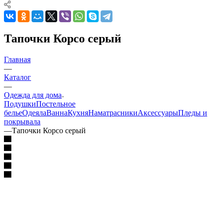
Тапочки Корсо серый
Главная
—
Каталог
—
Одежда для дома
Подушки
Постельное
белье
Одеяла
Ванна
Кухня
Наматрасники
Аксессуары
Пледы и
покрывала
—
Тапочки Корсо серый