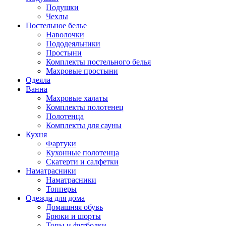
Подушки
Чехлы
Постельное белье
Наволочки
Пододеяльники
Простыни
Комплекты постельного белья
Махровые простыни
Одеяла
Ванна
Махровые халаты
Комплекты полотенец
Полотенца
Комплекты для сауны
Кухня
Фартуки
Кухонные полотенца
Скатерти и салфетки
Наматрасники
Наматрасники
Топперы
Одежда для дома
Домашняя обувь
Брюки и шорты
Топы и футболки