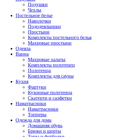
Подушки
Чехлы
Постельное белье
Наволочки
Пододеяльники
Простыни
Комплекты постельного белья
Махровые простыни
Одеяла
Ванна
Махровые халаты
Комплекты полотенец
Полотенца
Комплекты для сауны
Кухня
Фартуки
Кухонные полотенца
Скатерти и салфетки
Наматрасники
Наматрасники
Топперы
Одежда для дома
Домашняя обувь
Брюки и шорты
Топы и футболки