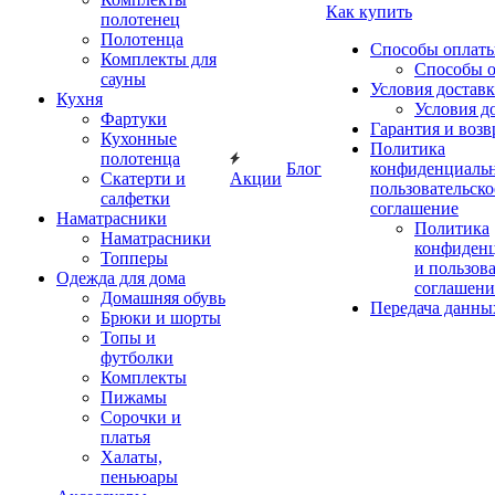
Как купить
полотенец
Полотенца
Способы оплат
Комплекты для
Способы 
сауны
Условия достав
Кухня
Условия д
Фартуки
Гарантия и возв
Кухонные
Политика
полотенца
Блог
конфиденциальн
Скатерти и
Акции
пользовательско
салфетки
соглашение
Наматрасники
Политика
Наматрасники
конфиден
Топперы
и пользов
Одежда для дома
соглашени
Домашняя обувь
Передача данны
Брюки и шорты
Топы и
футболки
Комплекты
Пижамы
Сорочки и
платья
Халаты,
пеньюары