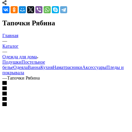
Тапочки Рябина
Главная
—
Каталог
—
Одежда для дома
Подушки
Постельное
белье
Одеяла
Ванна
Кухня
Наматрасники
Аксессуары
Пледы и
покрывала
—
Тапочки Рябина