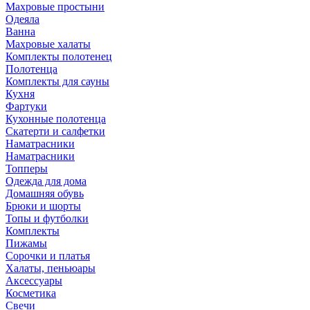
Махровые простыни
Одеяла
Ванна
Махровые халаты
Комплекты полотенец
Полотенца
Комплекты для сауны
Кухня
Фартуки
Кухонные полотенца
Скатерти и салфетки
Наматрасники
Наматрасники
Топперы
Одежда для дома
Домашняя обувь
Брюки и шорты
Топы и футболки
Комплекты
Пижамы
Сорочки и платья
Халаты, пеньюары
Аксессуары
Косметика
Свечи