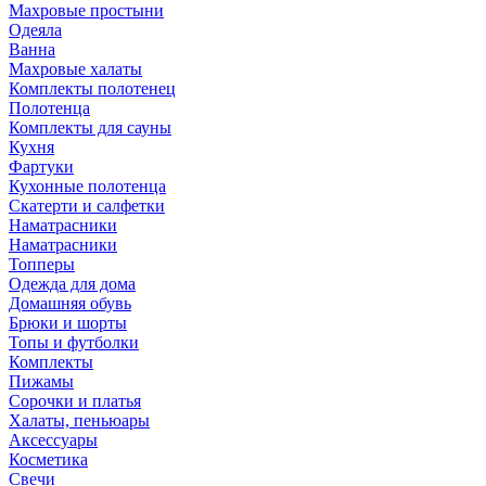
Махровые простыни
Одеяла
Ванна
Махровые халаты
Комплекты полотенец
Полотенца
Комплекты для сауны
Кухня
Фартуки
Кухонные полотенца
Скатерти и салфетки
Наматрасники
Наматрасники
Топперы
Одежда для дома
Домашняя обувь
Брюки и шорты
Топы и футболки
Комплекты
Пижамы
Сорочки и платья
Халаты, пеньюары
Аксессуары
Косметика
Свечи