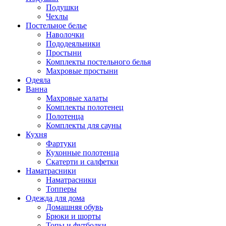
Подушки
Чехлы
Постельное белье
Наволочки
Пододеяльники
Простыни
Комплекты постельного белья
Махровые простыни
Одеяла
Ванна
Махровые халаты
Комплекты полотенец
Полотенца
Комплекты для сауны
Кухня
Фартуки
Кухонные полотенца
Скатерти и салфетки
Наматрасники
Наматрасники
Топперы
Одежда для дома
Домашняя обувь
Брюки и шорты
Топы и футболки