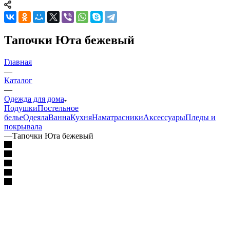
Тапочки Юта бежевый
Главная
—
Каталог
—
Одежда для дома
Подушки
Постельное
белье
Одеяла
Ванна
Кухня
Наматрасники
Аксессуары
Пледы и
покрывала
—
Тапочки Юта бежевый