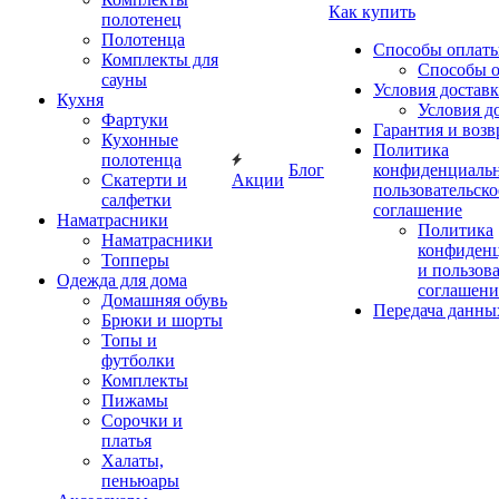
Как купить
полотенец
Полотенца
Способы оплат
Комплекты для
Способы 
сауны
Условия достав
Кухня
Условия д
Фартуки
Гарантия и возв
Кухонные
Политика
полотенца
Блог
конфиденциальн
Скатерти и
Акции
пользовательско
салфетки
соглашение
Наматрасники
Политика
Наматрасники
конфиден
Топперы
и пользов
Одежда для дома
соглашени
Домашняя обувь
Передача данны
Брюки и шорты
Топы и
футболки
Комплекты
Пижамы
Сорочки и
платья
Халаты,
пеньюары