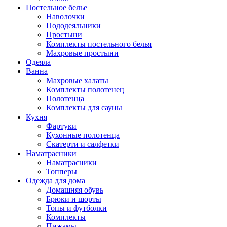
Постельное белье
Наволочки
Пододеяльники
Простыни
Комплекты постельного белья
Махровые простыни
Одеяла
Ванна
Махровые халаты
Комплекты полотенец
Полотенца
Комплекты для сауны
Кухня
Фартуки
Кухонные полотенца
Скатерти и салфетки
Наматрасники
Наматрасники
Топперы
Одежда для дома
Домашняя обувь
Брюки и шорты
Топы и футболки
Комплекты
Пижамы