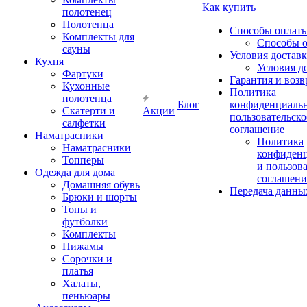
Как купить
полотенец
Полотенца
Способы оплат
Комплекты для
Способы 
сауны
Условия достав
Кухня
Условия д
Фартуки
Гарантия и возв
Кухонные
Политика
полотенца
Блог
конфиденциальн
Скатерти и
Акции
пользовательско
салфетки
соглашение
Наматрасники
Политика
Наматрасники
конфиден
Топперы
и пользов
Одежда для дома
соглашени
Домашняя обувь
Передача данны
Брюки и шорты
Топы и
футболки
Комплекты
Пижамы
Сорочки и
платья
Халаты,
пеньюары