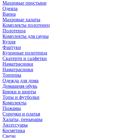
Махровые простыни
Одеяла
Ванна
Махровые халаты
Комплекты полотенец
Полотенца
Комплекты для сауны
Кухня
Фартуки
Кухонные полотенца
Скатерти и салфетки
Наматрасники
Наматрасники
Топперы
Одежда для дома
Домашняя обувь
Брюки и шорты
Топы и футболки
Комплекты
Пижамы
Сорочки и платья
Халаты, пеньюары
Аксессуары
Косметика
Свечи