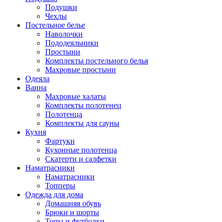
Подушки
Чехлы
Постельное белье
Наволочки
Пододеяльники
Простыни
Комплекты постельного белья
Махровые простыни
Одеяла
Ванна
Махровые халаты
Комплекты полотенец
Полотенца
Комплекты для сауны
Кухня
Фартуки
Кухонные полотенца
Скатерти и салфетки
Наматрасники
Наматрасники
Топперы
Одежда для дома
Домашняя обувь
Брюки и шорты
Топы и футболки