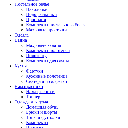
Постельное белье
Наволочки
Пододеяльники
Простыни
Комплекты постельного белья
Махровые простыни
Одеяла
Ванна
Махровые халаты
Комплекты полотенец
Полотенца
Комплекты для сауны
Кухня
Фартуки
Кухонные полотенца
Скатерти и салфетки
Наматрасники
Наматрасники
Топперы
Одежда для дома
Домашняя обувь
Брюки и шорты
Топы и футболки
Комплекты
Пижамы