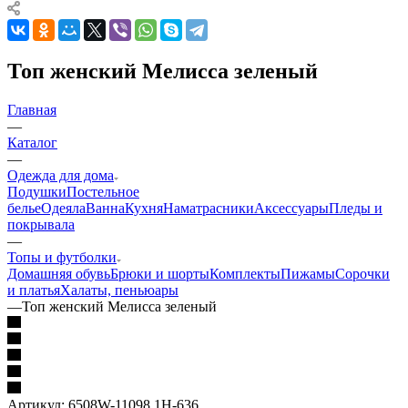
Топ женский Мелисса зеленый
Главная
—
Каталог
—
Одежда для дома
Подушки
Постельное
белье
Одеяла
Ванна
Кухня
Наматрасники
Аксессуары
Пледы и
покрывала
—
Топы и футболки
Домашняя обувь
Брюки и шорты
Комплекты
Пижамы
Сорочки
и платья
Халаты, пеньюары
—
Топ женский Мелисса зеленый
Артикул:
6508W-11098.1H-636