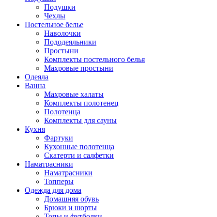
Подушки
Чехлы
Постельное белье
Наволочки
Пододеяльники
Простыни
Комплекты постельного белья
Махровые простыни
Одеяла
Ванна
Махровые халаты
Комплекты полотенец
Полотенца
Комплекты для сауны
Кухня
Фартуки
Кухонные полотенца
Скатерти и салфетки
Наматрасники
Наматрасники
Топперы
Одежда для дома
Домашняя обувь
Брюки и шорты
Топы и футболки