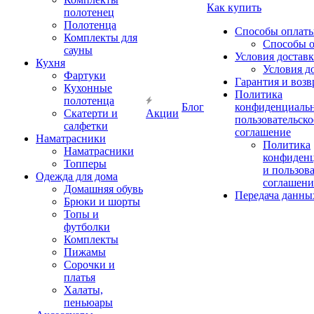
Как купить
полотенец
Полотенца
Способы оплат
Комплекты для
Способы 
сауны
Условия достав
Кухня
Условия д
Фартуки
Гарантия и возв
Кухонные
Политика
полотенца
Блог
конфиденциальн
Скатерти и
Акции
пользовательско
салфетки
соглашение
Наматрасники
Политика
Наматрасники
конфиден
Топперы
и пользов
Одежда для дома
соглашени
Домашняя обувь
Передача данны
Брюки и шорты
Топы и
футболки
Комплекты
Пижамы
Сорочки и
платья
Халаты,
пеньюары