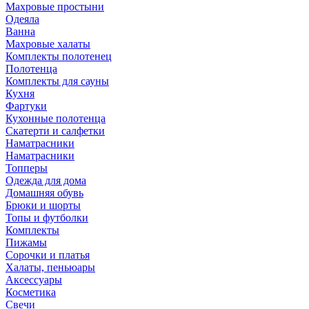
Махровые простыни
Одеяла
Ванна
Махровые халаты
Комплекты полотенец
Полотенца
Комплекты для сауны
Кухня
Фартуки
Кухонные полотенца
Скатерти и салфетки
Наматрасники
Наматрасники
Топперы
Одежда для дома
Домашняя обувь
Брюки и шорты
Топы и футболки
Комплекты
Пижамы
Сорочки и платья
Халаты, пеньюары
Аксессуары
Косметика
Свечи