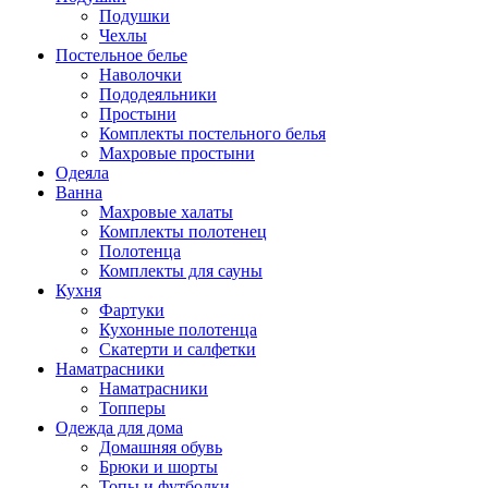
Подушки
Чехлы
Постельное белье
Наволочки
Пододеяльники
Простыни
Комплекты постельного белья
Махровые простыни
Одеяла
Ванна
Махровые халаты
Комплекты полотенец
Полотенца
Комплекты для сауны
Кухня
Фартуки
Кухонные полотенца
Скатерти и салфетки
Наматрасники
Наматрасники
Топперы
Одежда для дома
Домашняя обувь
Брюки и шорты
Топы и футболки