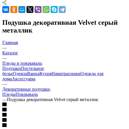
Подушка декоративная Velvet серый
металлик
Главная
—
Каталог
—
Пледы и покрывала
Подушки
Постельное
белье
Одеяла
Ванна
Кухня
Наматрасники
Одежда для
дома
Аксессуары
—
Декоративные подушки
Пледы
Покрывала
—
Подушка декоративная Velvet серый металлик