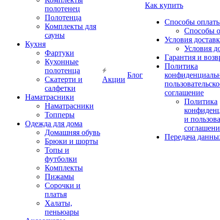
Как купить
полотенец
Полотенца
Способы оплат
Комплекты для
Способы 
сауны
Условия достав
Кухня
Условия д
Фартуки
Гарантия и возв
Кухонные
Политика
полотенца
Блог
конфиденциальн
Скатерти и
Акции
пользовательско
салфетки
соглашение
Наматрасники
Политика
Наматрасники
конфиден
Топперы
и пользов
Одежда для дома
соглашени
Домашняя обувь
Передача данны
Брюки и шорты
Топы и
футболки
Комплекты
Пижамы
Сорочки и
платья
Халаты,
пеньюары