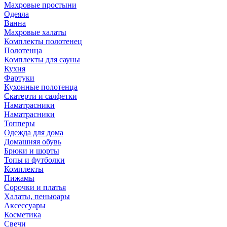
Махровые простыни
Одеяла
Ванна
Махровые халаты
Комплекты полотенец
Полотенца
Комплекты для сауны
Кухня
Фартуки
Кухонные полотенца
Скатерти и салфетки
Наматрасники
Наматрасники
Топперы
Одежда для дома
Домашняя обувь
Брюки и шорты
Топы и футболки
Комплекты
Пижамы
Сорочки и платья
Халаты, пеньюары
Аксессуары
Косметика
Свечи