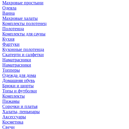
Махровые простыни
Одеяла
Ванна
Махровые халаты
Комплекты полотенец
Полотенца
Комплекты для сауны
Кухня
Фартуки
Кухонные полотенца
Скатерти и салфетки
Наматрасники
Наматрасники
Топперы
Одежда для дома
Домашняя обувь
Брюки и шорты
Топы и футболки
Комплекты
Пижамы
Сорочки и платья
Халаты, пеньюары
Аксессуары
Косметика
Свечи