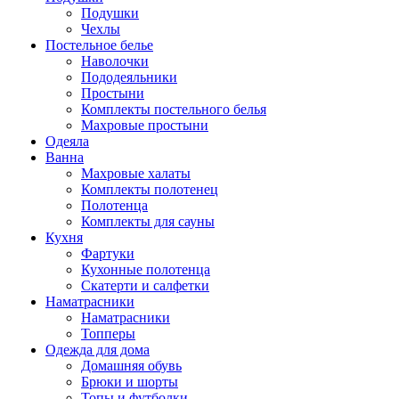
Подушки
Чехлы
Постельное белье
Наволочки
Пододеяльники
Простыни
Комплекты постельного белья
Махровые простыни
Одеяла
Ванна
Махровые халаты
Комплекты полотенец
Полотенца
Комплекты для сауны
Кухня
Фартуки
Кухонные полотенца
Скатерти и салфетки
Наматрасники
Наматрасники
Топперы
Одежда для дома
Домашняя обувь
Брюки и шорты
Топы и футболки