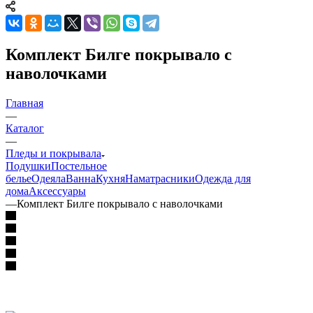
Комплект Билге покрывало с
наволочками
Главная
—
Каталог
—
Пледы и покрывала
Подушки
Постельное
белье
Одеяла
Ванна
Кухня
Наматрасники
Одежда для
дома
Аксессуары
—
Комплект Билге покрывало с наволочками