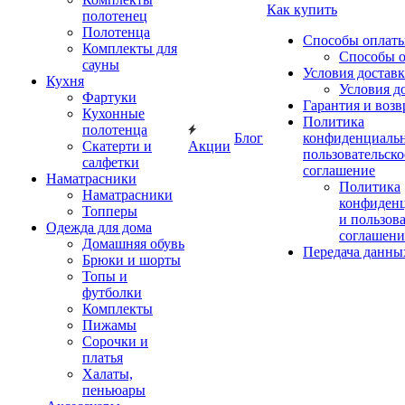
Как купить
полотенец
Полотенца
Способы оплат
Комплекты для
Способы 
сауны
Условия достав
Кухня
Условия д
Фартуки
Гарантия и возв
Кухонные
Политика
полотенца
Блог
конфиденциальн
Скатерти и
Акции
пользовательско
салфетки
соглашение
Наматрасники
Политика
Наматрасники
конфиден
Топперы
и пользов
Одежда для дома
соглашени
Домашняя обувь
Передача данны
Брюки и шорты
Топы и
футболки
Комплекты
Пижамы
Сорочки и
платья
Халаты,
пеньюары