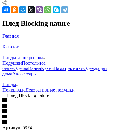
Плед Blocking nature
Главная
—
Каталог
—
Пледы и покрывала
Подушки
Постельное
белье
Одеяла
Ванна
Кухня
Наматрасники
Одежда для
дома
Аксессуары
—
Пледы
Покрывала
Декоративные подушки
—
Плед Blocking nature
Артикул:
5974