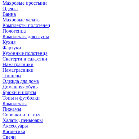
Махровые простыни
Одеяла
Ванна
Махровые халаты
Комплекты полотенец
Полотенца
Комплекты для сауны
Кухня
Фартуки
Кухонные полотенца
Скатерти и салфетки
Наматрасники
Наматрасники
Топперы
Одежда для дома
Домашняя обувь
Брюки и шорты
Топы и футболки
Комплекты
Пижамы
Сорочки и платья
Халаты, пеньюары
Аксессуары
Косметика
Свечи