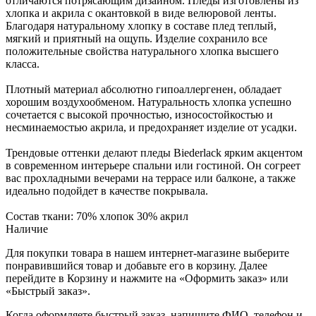
отличаются потрясающим дизайном. Пледы изготовлены из
хлопка и акрила с окантовкой в виде велюровой ленты.
Благодаря натуральному хлопку в составе плед теплый,
мягкий и приятный на ощупь. Изделие сохранило все
положительные свойства натурального хлопка высшего
класса.
Плотный материал абсолютно гипоаллергенен, обладает
хорошим воздухообменом. Натуральность хлопка успешно
сочетается с высокой прочностью, износостойкостью и
несминаемостью акрила, и предохраняет изделие от усадки.
Трендовые оттенки делают пледы Biederlack ярким акцентом
в современном интерьере спальни или гостиной. Он согреет
вас прохладными вечерами на террасе или балконе, а также
идеально подойдет в качестве покрывала.
Состав ткани: 70% хлопок 30% акрил
Наличие
Для покупки товара в нашем интернет-магазине выберите
понравившийся товар и добавьте его в корзину. Далее
перейдите в Корзину и нажмите на «Оформить заказ» или
«Быстрый заказ».
Когда оформляете быстрый заказ, напишите ФИО, телефон и