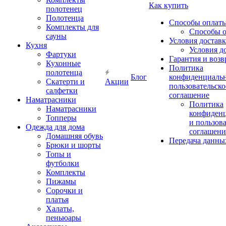
Как купить
полотенец
Полотенца
Способы оплат
Комплекты для
Способы 
сауны
Условия достав
Кухня
Условия д
Фартуки
Гарантия и возв
Кухонные
Политика
полотенца
Блог
конфиденциальн
Скатерти и
Акции
пользовательско
салфетки
соглашение
Наматрасники
Политика
Наматрасники
конфиден
Топперы
и пользов
Одежда для дома
соглашени
Домашняя обувь
Передача данны
Брюки и шорты
Топы и
футболки
Комплекты
Пижамы
Сорочки и
платья
Халаты,
пеньюары