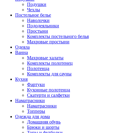
Подушки
Чехлы
Постельное белье
Наволочки
Пододеяльники
Простыни
Комплекты постельного белья
Махровые простыни
Одеяла
Ванна
Махровые халаты
Комплекты полотенец
Полотенца
Комплекты для сауны
Кухня
Фартуки
Кухонные полотенца
Скатерти и салфетки
Наматрасники
Наматрасники
Топперы
Одежда для дома
Домашняя обувь
Брюки и шорты
Топы и футболки