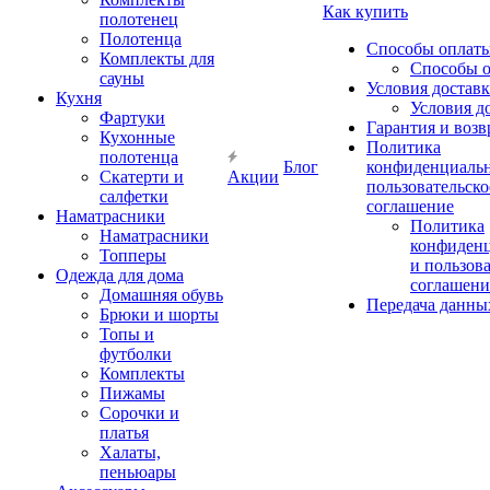
Как купить
полотенец
Полотенца
Способы оплат
Комплекты для
Способы 
сауны
Условия достав
Кухня
Условия д
Фартуки
Гарантия и возв
Кухонные
Политика
полотенца
Блог
конфиденциальн
Скатерти и
Акции
пользовательско
салфетки
соглашение
Наматрасники
Политика
Наматрасники
конфиден
Топперы
и пользов
Одежда для дома
соглашени
Домашняя обувь
Передача данны
Брюки и шорты
Топы и
футболки
Комплекты
Пижамы
Сорочки и
платья
Халаты,
пеньюары