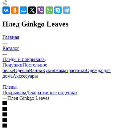
Плед Ginkgo Leaves
Главная
—
Каталог
—
Пледы и покрывала
Подушки
Постельное
белье
Одеяла
Ванна
Кухня
Наматрасники
Одежда для
дома
Аксессуары
—
Пледы
Покрывала
Декоративные подушки
—
Плед Ginkgo Leaves