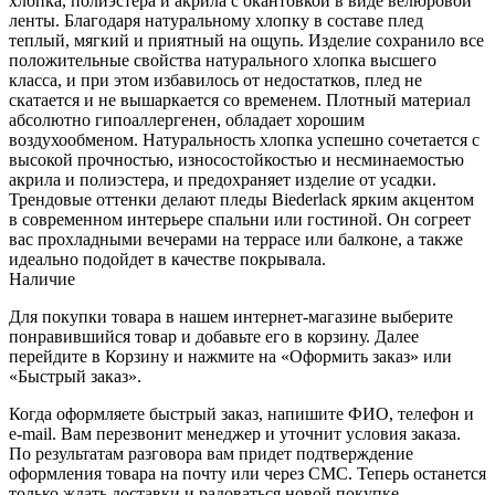
хлопка, полиэстера и акрила с окантовкой в виде велюровой
ленты. Благодаря натуральному хлопку в составе плед
теплый, мягкий и приятный на ощупь. Изделие сохранило все
положительные свойства натурального хлопка высшего
класса, и при этом избавилось от недостатков, плед не
скатается и не вышаркается со временем. Плотный материал
абсолютно гипоаллергенен, обладает хорошим
воздухообменом. Натуральность хлопка успешно сочетается с
высокой прочностью, износостойкостью и несминаемостью
акрила и полиэстера, и предохраняет изделие от усадки.
Трендовые оттенки делают пледы Biederlack ярким акцентом
в современном интерьере спальни или гостиной. Он согреет
вас прохладными вечерами на террасе или балконе, а также
идеально подойдет в качестве покрывала.
Наличие
Для покупки товара в нашем интернет-магазине выберите
понравившийся товар и добавьте его в корзину. Далее
перейдите в Корзину и нажмите на «Оформить заказ» или
«Быстрый заказ».
Когда оформляете быстрый заказ, напишите ФИО, телефон и
e-mail. Вам перезвонит менеджер и уточнит условия заказа.
По результатам разговора вам придет подтверждение
оформления товара на почту или через СМС. Теперь останется
только ждать доставки и радоваться новой покупке.