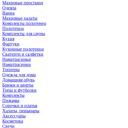
Махровые простыни
Одеяла
Ванна
Махровые халаты
Комплекты полотенец
Полотенца
Комплекты для сауны
Кухня
Фартуки
Кухонные полотенца
Скатерти и салфетки
Наматрасники
Наматрасники
Топперы
Одежда для дома
Домашняя обувь
Брюки и шорты
Топы и футболки
Комплекты
Пижамы
Сорочки и платья
Халаты, пеньюары
Аксессуары
Косметика
Свечи