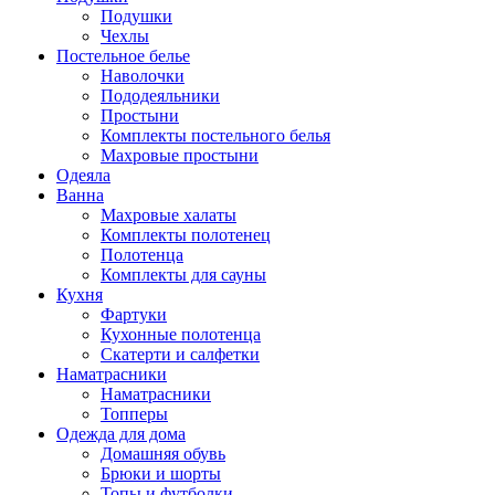
Подушки
Чехлы
Постельное белье
Наволочки
Пододеяльники
Простыни
Комплекты постельного белья
Махровые простыни
Одеяла
Ванна
Махровые халаты
Комплекты полотенец
Полотенца
Комплекты для сауны
Кухня
Фартуки
Кухонные полотенца
Скатерти и салфетки
Наматрасники
Наматрасники
Топперы
Одежда для дома
Домашняя обувь
Брюки и шорты
Топы и футболки