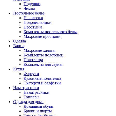
Подушки
Чехлы
Постельное белье
Наволочки
Пододеяльники
Простыни
Комплекты постельного белья
Махровые простыни
Одеяла
Ванна
Махровые халаты
Комплекты полотенец
Полотенца
Комплекты для сауны
Кухня
Фартуки
Кухонные полотенца
Скатерти и салфетки
Наматрасники
Наматрасники
Топперы
Одежда для дома
Домашняя обувь
Брюки и шорты
Топы и футболки