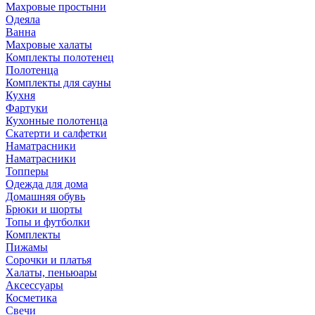
Махровые простыни
Одеяла
Ванна
Махровые халаты
Комплекты полотенец
Полотенца
Комплекты для сауны
Кухня
Фартуки
Кухонные полотенца
Скатерти и салфетки
Наматрасники
Наматрасники
Топперы
Одежда для дома
Домашняя обувь
Брюки и шорты
Топы и футболки
Комплекты
Пижамы
Сорочки и платья
Халаты, пеньюары
Аксессуары
Косметика
Свечи