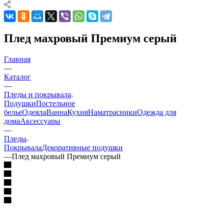
Плед махровый Премиум серый
Главная
—
Каталог
—
Пледы и покрывала
Подушки
Постельное
белье
Одеяла
Ванна
Кухня
Наматрасники
Одежда для
дома
Аксессуары
—
Пледы
Покрывала
Декоративные подушки
—
Плед махровый Премиум серый