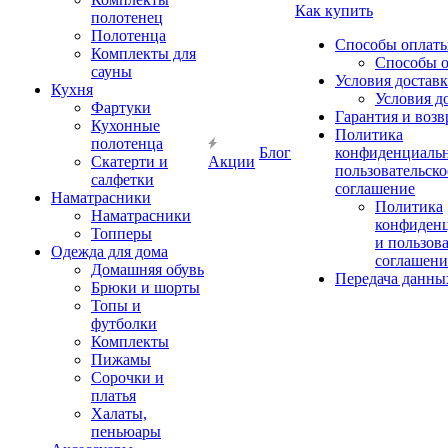
Как купить
полотенец
Полотенца
Способы оплат
Комплекты для
Способы 
сауны
Условия достав
Кухня
Условия д
Фартуки
Гарантия и возв
Кухонные
Политика
полотенца
Блог
конфиденциальн
Скатерти и
Акции
пользовательско
салфетки
соглашение
Наматрасники
Политика
Наматрасники
конфиден
Топперы
и пользов
Одежда для дома
соглашени
Домашняя обувь
Передача данны
Брюки и шорты
Топы и
футболки
Комплекты
Пижамы
Сорочки и
платья
Халаты,
пеньюары