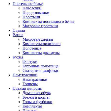
Постельное белье
Наволочки
Пододеяльники
Простыни
Комплекты постельного белья
Махровые простыни
Одеяла
Ванна
Махровые халаты
Комплекты полотенец
Полотенца
Комплекты для сауны
Кухня
Фартуки
Кухонные полотенца
Скатерти и салфетки
Наматрасники
Наматрасники
Топперы
Одежда для дома
Домашняя обувь
Брюки и шорты
Топы и футболки
Комплекты
Пижамы