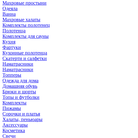
Махровые простыни
Одеяла
Ванна
Махровые халаты
Комплекты полотенец
Полотенца
Комплекты для сауны
Кухня
Фартуки
Кухонные полотенца
Скатерти и салфетки
Наматрасники
Наматрасники
Топперы
Одежда для дома
Домашняя обувь
Брюки и шорты
Топы и футболки
Комплекты
Пижамы
Сорочки и платья
Халаты, пеньюары
Аксессуары
Косметика
Свечи