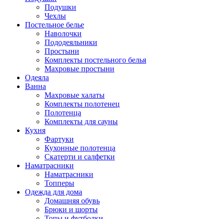
Подушки
Чехлы
Постельное белье
Наволочки
Пододеяльники
Простыни
Комплекты постельного белья
Махровые простыни
Одеяла
Ванна
Махровые халаты
Комплекты полотенец
Полотенца
Комплекты для сауны
Кухня
Фартуки
Кухонные полотенца
Скатерти и салфетки
Наматрасники
Наматрасники
Топперы
Одежда для дома
Домашняя обувь
Брюки и шорты
Топы и футболки