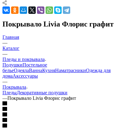
Покрывало Livia Флорис графит
Главная
—
Каталог
—
Пледы и покрывала
Подушки
Постельное
белье
Одеяла
Ванна
Кухня
Наматрасники
Одежда для
дома
Аксессуары
—
Покрывала
Пледы
Декоративные подушки
—
Покрывало Livia Флорис графит