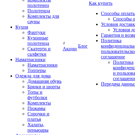
Как купить
полотенец
Полотенца
Способы оплат
Комплекты для
Способы 
сауны
Условия достав
Кухня
Условия д
Фартуки
Гарантия и возв
Кухонные
Политика
полотенца
Блог
конфиденциальн
Скатерти и
Акции
пользовательско
салфетки
соглашение
Наматрасники
Политика
Наматрасники
конфиден
Топперы
и пользов
Одежда для дома
соглашени
Домашняя обувь
Передача данны
Брюки и шорты
Топы и
футболки
Комплекты
Пижамы
Сорочки и
платья
Халаты,
пеньюары