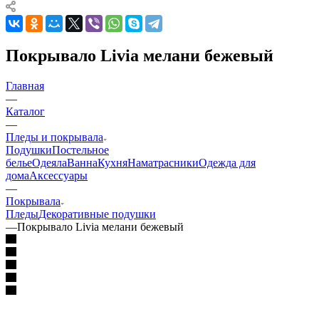
Покрывало Livia мелани бежевый
Главная
—
Каталог
—
Пледы и покрывала
Подушки
Постельное
белье
Одеяла
Ванна
Кухня
Наматрасники
Одежда для
дома
Аксессуары
—
Покрывала
Пледы
Декоративные подушки
—
Покрывало Livia мелани бежевый