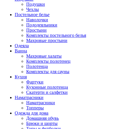
Подушки
Чехлы
Постельное белье
Наволочки
Пододеяльники
Простыни
Комплекты постельного белья
Махровые простыни
Одеяла
Ванна
Махровые халаты
Комплекты полотенец
Полотенца
Комплекты для сауны
Кухня
Фартуки
Кухонные полотенца
Скатерти и салфетки
Наматрасники
Наматрасники
Топперы
Одежда для дома
Домашняя обувь
Брюки и шорты
Топы и футболки