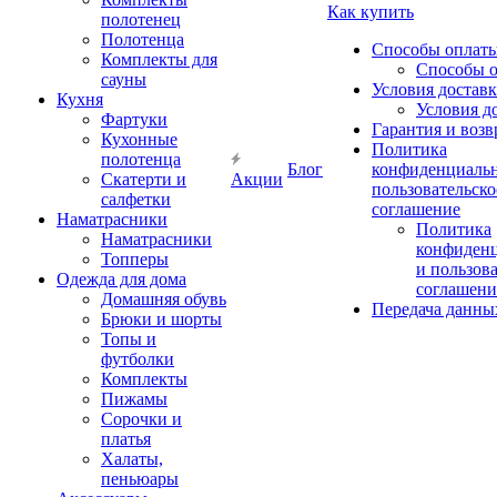
Как купить
полотенец
Полотенца
Способы оплат
Комплекты для
Способы 
сауны
Условия достав
Кухня
Условия д
Фартуки
Гарантия и возв
Кухонные
Политика
полотенца
Блог
конфиденциальн
Скатерти и
Акции
пользовательско
салфетки
соглашение
Наматрасники
Политика
Наматрасники
конфиден
Топперы
и пользов
Одежда для дома
соглашени
Домашняя обувь
Передача данны
Брюки и шорты
Топы и
футболки
Комплекты
Пижамы
Сорочки и
платья
Халаты,
пеньюары