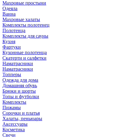
Махровые простыни
Одеяла
Ванна
Махровые халаты
Комплекты полотенец
Полотенца
Комплекты для сауны
Кухня
Фартуки
Кухонные полотенца
Скатерти и салфетки
Наматрасники
Наматрасники
Топперы
Одежда для дома
Домашняя обувь
Брюки и шорты
Топы и футболки
Комплекты
Пижамы
Сорочки и платья
Халаты, пеньюары
Аксессуары
Косметика
Свечи