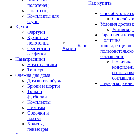
Как купить
полотенец
Полотенца
Способы оплат
Комплекты для
Способы 
сауны
Условия достав
Кухня
Условия д
Фартуки
Гарантия и возв
Кухонные
Политика
полотенца
Блог
конфиденциальн
Скатерти и
Акции
пользовательско
салфетки
соглашение
Наматрасники
Политика
Наматрасники
конфиден
Топперы
и пользов
Одежда для дома
соглашени
Домашняя обувь
Передача данны
Брюки и шорты
Топы и
футболки
Комплекты
Пижамы
Сорочки и
платья
Халаты,
пеньюары