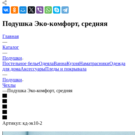
Подушка Эко-комфорт, средняя
Главная
—
Каталог
—
Подушки
Постельное белье
Одеяла
Ванна
Кухня
Наматрасники
Одежда
для дома
Аксессуары
Пледы и покрывала
—
Подушки
Чехлы
—
Подушка Эко-комфорт, средняя
Артикул:
кд-эк10-2