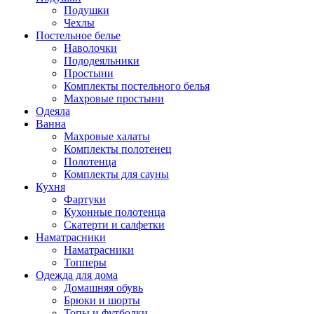
Подушки
Чехлы
Постельное белье
Наволочки
Пододеяльники
Простыни
Комплекты постельного белья
Махровые простыни
Одеяла
Ванна
Махровые халаты
Комплекты полотенец
Полотенца
Комплекты для сауны
Кухня
Фартуки
Кухонные полотенца
Скатерти и салфетки
Наматрасники
Наматрасники
Топперы
Одежда для дома
Домашняя обувь
Брюки и шорты
Топы и футболки