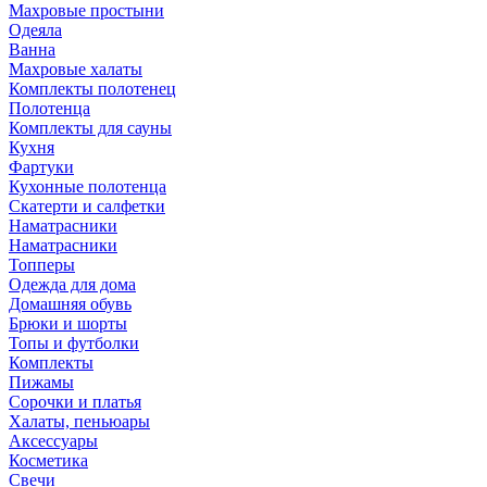
Махровые простыни
Одеяла
Ванна
Махровые халаты
Комплекты полотенец
Полотенца
Комплекты для сауны
Кухня
Фартуки
Кухонные полотенца
Скатерти и салфетки
Наматрасники
Наматрасники
Топперы
Одежда для дома
Домашняя обувь
Брюки и шорты
Топы и футболки
Комплекты
Пижамы
Сорочки и платья
Халаты, пеньюары
Аксессуары
Косметика
Свечи