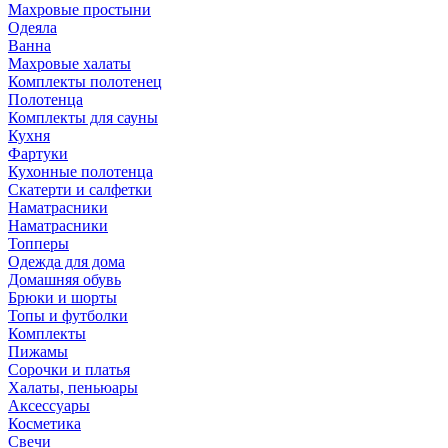
Махровые простыни
Одеяла
Ванна
Махровые халаты
Комплекты полотенец
Полотенца
Комплекты для сауны
Кухня
Фартуки
Кухонные полотенца
Скатерти и салфетки
Наматрасники
Наматрасники
Топперы
Одежда для дома
Домашняя обувь
Брюки и шорты
Топы и футболки
Комплекты
Пижамы
Сорочки и платья
Халаты, пеньюары
Аксессуары
Косметика
Свечи