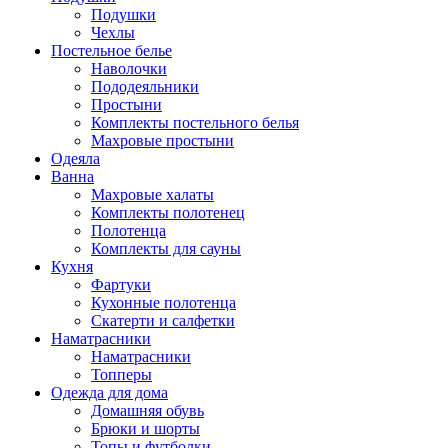
Подушки
Чехлы
Постельное белье
Наволочки
Пододеяльники
Простыни
Комплекты постельного белья
Махровые простыни
Одеяла
Ванна
Махровые халаты
Комплекты полотенец
Полотенца
Комплекты для сауны
Кухня
Фартуки
Кухонные полотенца
Скатерти и салфетки
Наматрасники
Наматрасники
Топперы
Одежда для дома
Домашняя обувь
Брюки и шорты
Топы и футболки