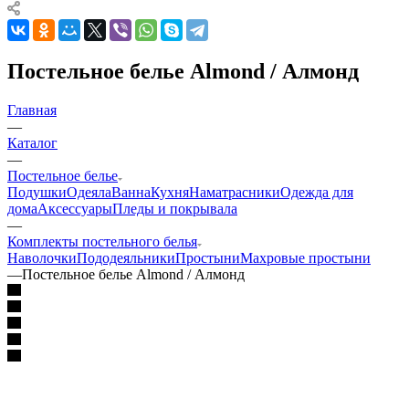
Постельное белье Almond / Алмонд
Главная
—
Каталог
—
Постельное белье
Подушки
Одеяла
Ванна
Кухня
Наматрасники
Одежда для
дома
Аксессуары
Пледы и покрывала
—
Комплекты постельного белья
Наволочки
Пододеяльники
Простыни
Махровые простыни
—
Постельное белье Almond / Алмонд