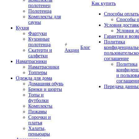
Как купить
полотенец
Полотенца
Способы оплат
Комплекты для
Способы 
сауны
Условия достав
Кухня
Условия д
Фартуки
Гарантия и возв
Кухонные
Политика
полотенца
Блог
конфиденциальн
Скатерти и
Акции
пользовательско
салфетки
соглашение
Наматрасники
Политика
Наматрасники
конфиден
Топперы
и пользов
Одежда для дома
соглашени
Домашняя обувь
Передача данны
Брюки и шорты
Топы и
футболки
Комплекты
Пижамы
Сорочки и
платья
Халаты,
пеньюары