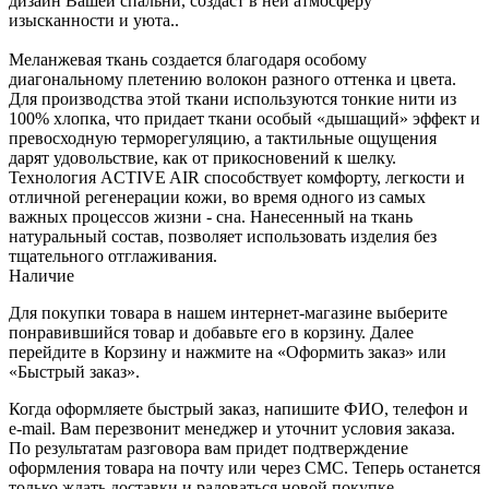
дизайн Вашей спальни, создаст в ней атмосферу
изысканности и уюта..
Меланжевая ткань создается благодаря особому
диагональному плетению волокон разного оттенка и цвета.
Для производства этой ткани используются тонкие нити из
100% хлопка, что придает ткани особый «дышащий» эффект и
превосходную терморегуляцию, а тактильные ощущения
дарят удовольствие, как от прикосновений к шелку.
Технология ACTIVE AIR способствует комфорту, легкости и
отличной регенерации кожи, во время одного из самых
важных процессов жизни - сна. Нанесенный на ткань
натуральный состав, позволяет использовать изделия без
тщательного отглаживания.
Наличие
Для покупки товара в нашем интернет-магазине выберите
понравившийся товар и добавьте его в корзину. Далее
перейдите в Корзину и нажмите на «Оформить заказ» или
«Быстрый заказ».
Когда оформляете быстрый заказ, напишите ФИО, телефон и
e-mail. Вам перезвонит менеджер и уточнит условия заказа.
По результатам разговора вам придет подтверждение
оформления товара на почту или через СМС. Теперь останется
только ждать доставки и радоваться новой покупке.