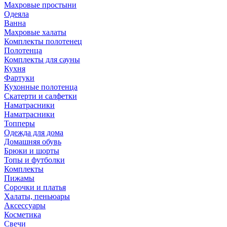
Махровые простыни
Одеяла
Ванна
Махровые халаты
Комплекты полотенец
Полотенца
Комплекты для сауны
Кухня
Фартуки
Кухонные полотенца
Скатерти и салфетки
Наматрасники
Наматрасники
Топперы
Одежда для дома
Домашняя обувь
Брюки и шорты
Топы и футболки
Комплекты
Пижамы
Сорочки и платья
Халаты, пеньюары
Аксессуары
Косметика
Свечи