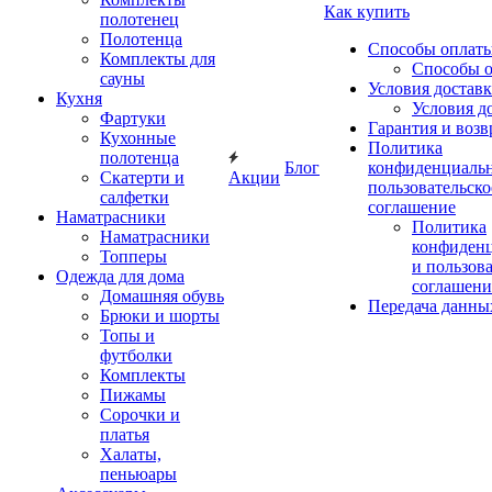
Как купить
полотенец
Полотенца
Способы оплат
Комплекты для
Способы 
сауны
Условия достав
Кухня
Условия д
Фартуки
Гарантия и возв
Кухонные
Политика
полотенца
Блог
конфиденциальн
Скатерти и
Акции
пользовательско
салфетки
соглашение
Наматрасники
Политика
Наматрасники
конфиден
Топперы
и пользов
Одежда для дома
соглашени
Домашняя обувь
Передача данны
Брюки и шорты
Топы и
футболки
Комплекты
Пижамы
Сорочки и
платья
Халаты,
пеньюары