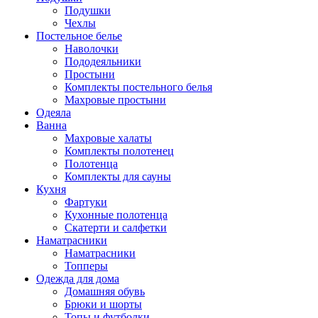
Подушки
Чехлы
Постельное белье
Наволочки
Пододеяльники
Простыни
Комплекты постельного белья
Махровые простыни
Одеяла
Ванна
Махровые халаты
Комплекты полотенец
Полотенца
Комплекты для сауны
Кухня
Фартуки
Кухонные полотенца
Скатерти и салфетки
Наматрасники
Наматрасники
Топперы
Одежда для дома
Домашняя обувь
Брюки и шорты
Топы и футболки