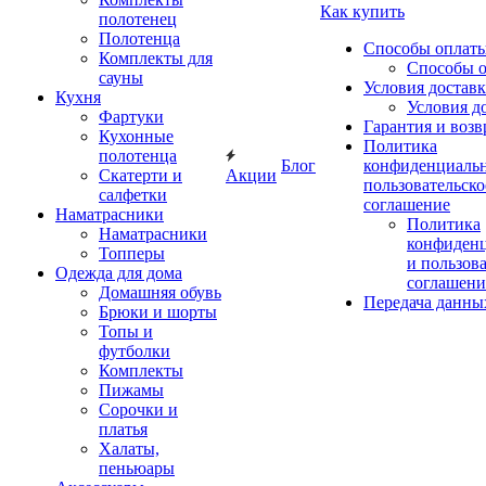
Как купить
полотенец
Полотенца
Способы оплат
Комплекты для
Способы 
сауны
Условия достав
Кухня
Условия д
Фартуки
Гарантия и возв
Кухонные
Политика
полотенца
Блог
конфиденциальн
Скатерти и
Акции
пользовательско
салфетки
соглашение
Наматрасники
Политика
Наматрасники
конфиден
Топперы
и пользов
Одежда для дома
соглашени
Домашняя обувь
Передача данны
Брюки и шорты
Топы и
футболки
Комплекты
Пижамы
Сорочки и
платья
Халаты,
пеньюары