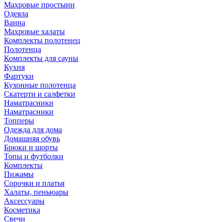
Махровые простыни
Одеяла
Ванна
Махровые халаты
Комплекты полотенец
Полотенца
Комплекты для сауны
Кухня
Фартуки
Кухонные полотенца
Скатерти и салфетки
Наматрасники
Наматрасники
Топперы
Одежда для дома
Домашняя обувь
Брюки и шорты
Топы и футболки
Комплекты
Пижамы
Сорочки и платья
Халаты, пеньюары
Аксессуары
Косметика
Свечи