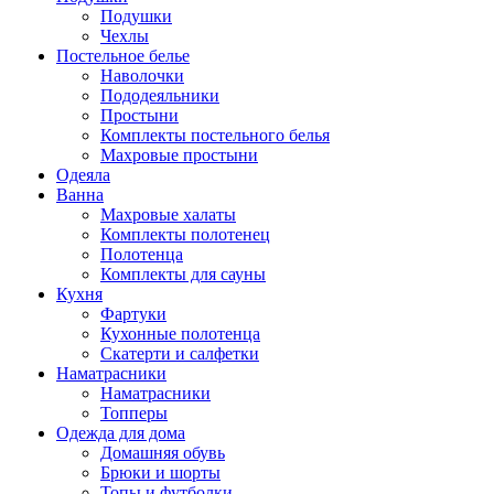
Подушки
Чехлы
Постельное белье
Наволочки
Пододеяльники
Простыни
Комплекты постельного белья
Махровые простыни
Одеяла
Ванна
Махровые халаты
Комплекты полотенец
Полотенца
Комплекты для сауны
Кухня
Фартуки
Кухонные полотенца
Скатерти и салфетки
Наматрасники
Наматрасники
Топперы
Одежда для дома
Домашняя обувь
Брюки и шорты
Топы и футболки