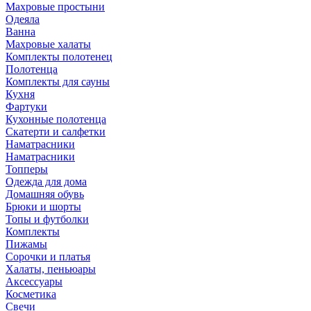
Махровые простыни
Одеяла
Ванна
Махровые халаты
Комплекты полотенец
Полотенца
Комплекты для сауны
Кухня
Фартуки
Кухонные полотенца
Скатерти и салфетки
Наматрасники
Наматрасники
Топперы
Одежда для дома
Домашняя обувь
Брюки и шорты
Топы и футболки
Комплекты
Пижамы
Сорочки и платья
Халаты, пеньюары
Аксессуары
Косметика
Свечи