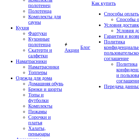
Как купить
полотенец
Полотенца
Способы оплат
Комплекты для
Способы 
сауны
Условия достав
Кухня
Условия д
Фартуки
Гарантия и возв
Кухонные
Политика
полотенца
Блог
конфиденциальн
Скатерти и
Акции
пользовательско
салфетки
соглашение
Наматрасники
Политика
Наматрасники
конфиден
Топперы
и пользов
Одежда для дома
соглашени
Домашняя обувь
Передача данны
Брюки и шорты
Топы и
футболки
Комплекты
Пижамы
Сорочки и
платья
Халаты,
пеньюары