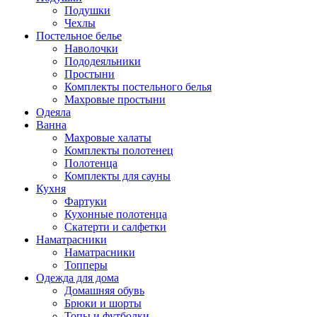
Подушки
Чехлы
Постельное белье
Наволочки
Пододеяльники
Простыни
Комплекты постельного белья
Махровые простыни
Одеяла
Ванна
Махровые халаты
Комплекты полотенец
Полотенца
Комплекты для сауны
Кухня
Фартуки
Кухонные полотенца
Скатерти и салфетки
Наматрасники
Наматрасники
Топперы
Одежда для дома
Домашняя обувь
Брюки и шорты
Топы и футболки