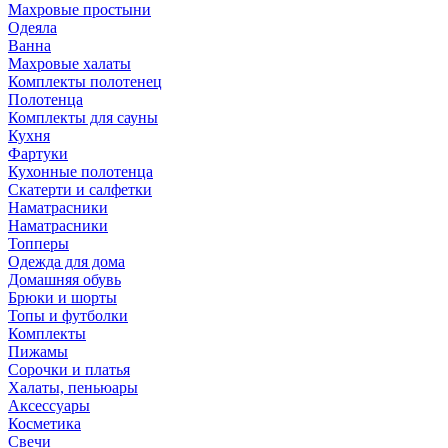
Махровые простыни
Одеяла
Ванна
Махровые халаты
Комплекты полотенец
Полотенца
Комплекты для сауны
Кухня
Фартуки
Кухонные полотенца
Скатерти и салфетки
Наматрасники
Наматрасники
Топперы
Одежда для дома
Домашняя обувь
Брюки и шорты
Топы и футболки
Комплекты
Пижамы
Сорочки и платья
Халаты, пеньюары
Аксессуары
Косметика
Свечи