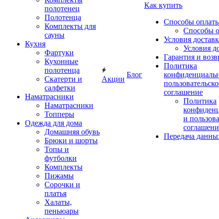
Как купить
полотенец
Полотенца
Способы оплат
Комплекты для
Способы 
сауны
Условия достав
Кухня
Условия д
Фартуки
Гарантия и возв
Кухонные
Политика
полотенца
Блог
конфиденциальн
Скатерти и
Акции
пользовательско
салфетки
соглашение
Наматрасники
Политика
Наматрасники
конфиден
Топперы
и пользов
Одежда для дома
соглашени
Домашняя обувь
Передача данны
Брюки и шорты
Топы и
футболки
Комплекты
Пижамы
Сорочки и
платья
Халаты,
пеньюары