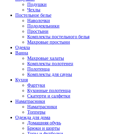
Подушки
Чехлы
Постельное белье
Наволочки
Пододеяльники
Простыни
Комплекты постельного белья
Махровые простыни
Одеяла
Ванна
Махровые халаты
Комплекты полотенец
Полотенца
Комплекты для сауны
Кухня
Фартуки
Кухонные полотенца
Скатерти и салфетки
Наматрасники
Наматрасники
Топперы
Одежда для дома
Домашняя обувь
Брюки и шорты
Топы и футболки