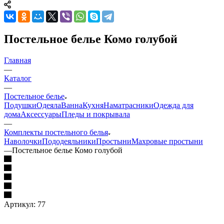
Постельное белье Комо голубой
Главная
—
Каталог
—
Постельное белье
Подушки
Одеяла
Ванна
Кухня
Наматрасники
Одежда для
дома
Аксессуары
Пледы и покрывала
—
Комплекты постельного белья
Наволочки
Пододеяльники
Простыни
Махровые простыни
—
Постельное белье Комо голубой
Артикул:
77