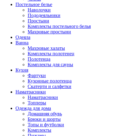
Постельное белье
Наволочки
Пододеяльники
Простыни
Комплекты постельного белья
Махровые простыни
Одеяла
Ванна
Махровые халаты
Комплекты полотенец
Полотенца
Комплекты для сауны
Кухня
Фартуки
Кухонные полотенца
Скатерти и салфетки
Наматрасники
Наматрасники
Топперы
Одежда для дома
Домашняя обувь
Брюки и шорты
Топы и футболки
Комплекты
Пижамы