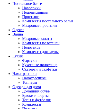
Постельное белье
Наволочки
Пододеяльники
Простыни
Комплекты постельного белья
Махровые простыни
Одеяла
Ванна
Махровые халаты
Комплекты полотенец
Полотенца
Комплекты для сауны
Кухня
Фартуки
Кухонные полотенца
Скатерти и салфетки
Наматрасники
Наматрасники
Топперы
Одежда для дома
Домашняя обувь
Брюки и шорты
Топы и футболки
Комплекты
Пижамы